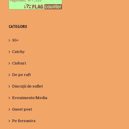
CATEGORII
35+
Catchy
Cioburi
De pe raft
Discuţii de suflet
Evenimente/Media
Guest post
Pe fereastra