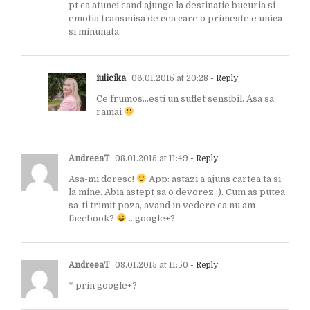
pt ca atunci cand ajunge la destinatie bucuria si
emotia transmisa de cea care o primeste e unica
si minunata.
iulicika
06.01.2015 at 20:28
- Reply
Ce frumos…esti un suflet sensibil. Asa sa
ramai
AndreeaT
08.01.2015 at 11:49
- Reply
Asa-mi doresc!
App: astazi a ajuns cartea ta si
la mine. Abia astept sa o devorez ;). Cum as putea
sa-ti trimit poza, avand in vedere ca nu am
facebook?
…google+?
AndreeaT
08.01.2015 at 11:50
- Reply
* prin google+?