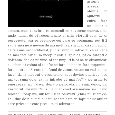
astepta
aceeasi
atentie, in
ajutorul
cuiva fara
un interes
ascuns. sunt convinsa ca oamenii se regasesc cumva, prin
unde numai de ei receptionate si prin vibratii doar de ei
percepute. asa se recunosc cei care se aseamana. pot fi 2
sau 3. nici nu e nevoie de ma multi. sa stii doar ca sunt acolo.
ca te suna neconditionat, pur si simplu, intr-o zi, ca sa vada
ce mai faci. iar tu la inceput esti suspicios, pt ca astepti o
doleanta. dar ea nu vine. si cat timp iti ia ca sa te obisnuiesti
cu ideea ca exista si telefoane fara doleante, fara rugaminti,
fara interese ? este telefonul de „buna, voiam sa vad ce mai
faci..” da, la inceput e suspiciune, apoi devine plicticos („ce
ma tot suna doar sa ma intrebe ce mai fac?”). pe urma te
enerveaza. iar , daca, dupa o perioada, nu suna deloc, dai
verdictul: „nesimtit/a”, suna doar cand are nevoie. iar , cand
telefonul reapare, uiti totul si te relaxezi: „chiar nu stiam ce-
i cu tine de n-ai mai sunat”…acesta este de fapt momentul in
care prietenia este pretuita cu adevarat.