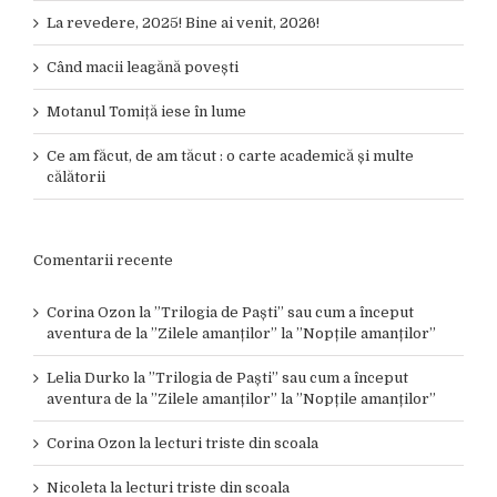
La revedere, 2025! Bine ai venit, 2026!
Când macii leagănă povești
Motanul Tomiță iese în lume
Ce am făcut, de am tăcut : o carte academică și multe
călătorii
Comentarii recente
Corina Ozon
la
”Trilogia de Paști” sau cum a început
aventura de la ”Zilele amanților” la ”Nopțile amanților”
Lelia Durko
la
”Trilogia de Paști” sau cum a început
aventura de la ”Zilele amanților” la ”Nopțile amanților”
Corina Ozon
la
lecturi triste din scoala
Nicoleta
la
lecturi triste din scoala