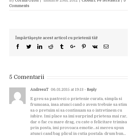
By
Corina Ozon
|
ianuarie 29th, 2012
|
Cioburi
,
Pe fereastra
|
5
Comments
Împărtășește acest articol cu prietenii tăi!
Facebook
Twitter
Linkedin
Reddit
Tumblr
Google+
Pinterest
Vk
Email
5 Comentarii
AndreeaT
06.01.2015 at 19:13
- Reply
E greu sa pastrezi o prietenie curata, simpla si
frumoasa, insa atunci cand o avem trebuie sa stim
sa o pretuim si sa continuam sa o intretinem cu
iubire. Imi place sa imi surprind prietena mai rar,
dar o fac cu mare drag, cu cate o felicitare trimisa
prin posta, imi provoaca emotie…si mereu spun
atunci cand bag plicul in cutia postala: drum bun…