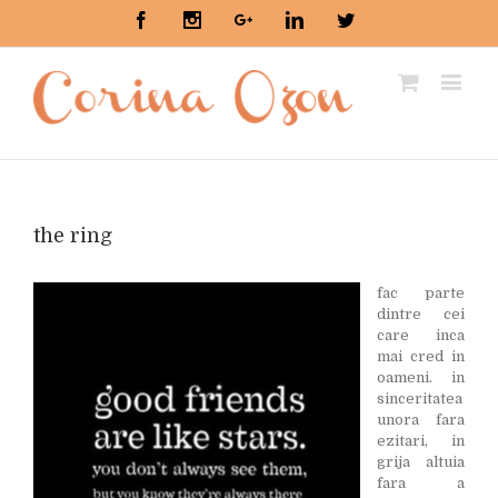
Facebook
Instagram
Google+
Linkedin
Twitter
the ring
fac parte
dintre cei
care inca
mai cred in
oameni. in
sinceritatea
unora fara
ezitari, in
grija altuia
fara a