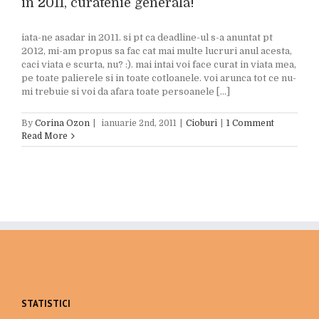
in 2011, curatenie generala!
iata-ne asadar in 2011. si pt ca deadline-ul s-a anuntat pt
2012, mi-am propus sa fac cat mai multe lucruri anul acesta,
caci viata e scurta, nu? :). mai intai voi face curat in viata mea,
pe toate palierele si in toate cotloanele. voi arunca tot ce nu-
mi trebuie si voi da afara toate persoanele [...]
By
Corina Ozon
|
ianuarie 2nd, 2011
|
Cioburi
|
1 Comment
Read More
STATISTICI