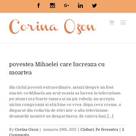
Facebook
Instagram
Google+
Linkedin
Twitter
povestea Mihaelei care lucreaza cu
moartea
din ciclul povesti extraordinare, astazi despre un fost
ziarist. cu Mihaela am avut ocazia sa lucrez in televiziune.
pe atunci era foarte tanara si un pic rebela. nu accepta
niciun compromis si stia bine ce vrea. dupa ceva vreme, a
disparut din redactia de stiri intr-o alta televiziune.
drumurile noastre se despartisera. de cateva luni, [...]
By
Corina Ozon
|
ianuarie 29th, 2011
|
Cioburi
,
Pe fereastra
|
2
Comments