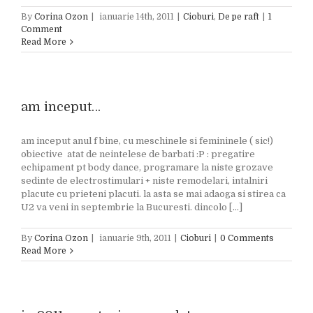
By
Corina Ozon
|
ianuarie 14th, 2011
|
Cioburi
,
De pe raft
|
1
Comment
Read More
am inceput…
am inceput anul f bine, cu meschinele si femininele ( sic!)
obiective atat de neintelese de barbati :P : pregatire
echipament pt body dance, programare la niste grozave
sedinte de electrostimulari + niste remodelari, intalniri
placute cu prieteni placuti. la asta se mai adaoga si stirea ca
U2 va veni in septembrie la Bucuresti. dincolo [...]
By
Corina Ozon
|
ianuarie 9th, 2011
|
Cioburi
|
0 Comments
Read More