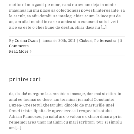
motto: el m-a gasit pe mine, cand eu aveam deja in minte
imaginea lui imi place sa colectionezi povesti interesante. sa
le ascult, sa aflu detalii, sa inteleg. chiar acum, la inceput de
an, am aflat modul in care o amica si-a cunoscut sotul. veti
zice ca este o chestiune de destin, chiar daca nu [...]
By
Corina Ozon
|
ianuarie 20th, 2011
|
Cioburi
,
Pe fereastra
|
5
Comments
Read More
printre carti
da, da, da! mergem la aeorobic si masaje, dar mai si citim. in
anul ce tocmai se duse, am terminat jurnalul Constantei
Buzea- Crestetul ghetarului. dincolo de marturiile unei
femei triste, lipsita de aprecierea si respectul sotului
Adrian Paunescu, jurnalul are o valoare extraordinara prin
rememorarea unor intalniri cu mari scriitori. pur si simplu
am [...]