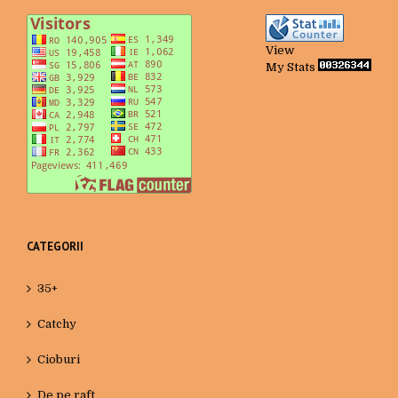
View
My Stats
CATEGORII
35+
Catchy
Cioburi
De pe raft