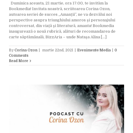
Duminica aceasta, 21 martie, ora 17:00, te invităm la
Bookmedia! Invitata noastră, scriitoarea Corina Ozon,
autoarea seriei de succes „Amanții”, ne va dezvălui noi
perspective asupra triunghiului amoros și personajului
controversat, din viață și literatură, amanta! Bookmedia
inaugurează o nouă rubrică, alături de recomandarea de
carte săptămânală, BizzAria – unde Natașa Alina [...]
By
Corina Ozon
|
martie 22nd, 2021
|
Evenimente/Media
|
0
Comments
Read More