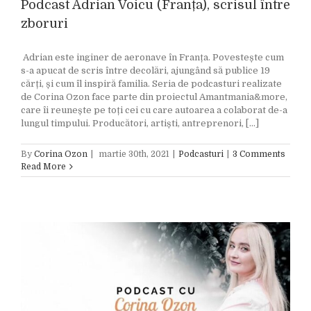
Podcast Adrian Voicu (Franța), scrisul între
zboruri
Adrian este inginer de aeronave în Franța. Povestește cum
s-a apucat de scris între decolări, ajungând să publice 19
cărți, și cum îl inspiră familia. Seria de podcasturi realizate
de Corina Ozon face parte din proiectul Amantmania&more,
care îi reunește pe toți cei cu care autoarea a colaborat de-a
lungul timpului. Producători, artiști, antreprenori, [...]
By
Corina Ozon
|
martie 30th, 2021
|
Podcasturi
|
3 Comments
Read More