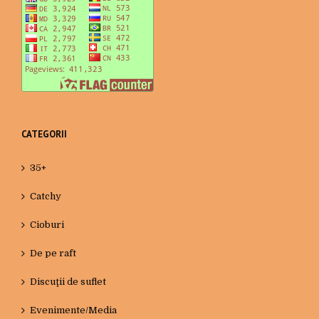
CATEGORII
35+
Catchy
Cioburi
De pe raft
Discuţii de suflet
Evenimente/Media