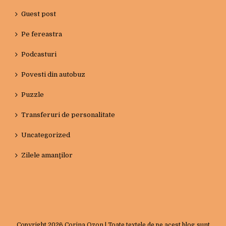
Guest post
Pe fereastra
Podcasturi
Povesti din autobuz
Puzzle
Transferuri de personalitate
Uncategorized
Zilele amanţilor
Copyright
2026 Corina Ozon | Toate textele de pe acest blog sunt