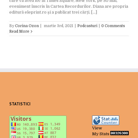
care va avea loc în Times Square, New York, pe 30 mai,
eveniment înscris în Cartea Recordurilor. Diana are propria
editură eleprint.ro și a publicat trei cărți. [...]
By
Corina Ozon
|
martie 3rd, 2021
|
Podcasturi
|
0 Comments
Read More
STATISTICI
View
My Stats