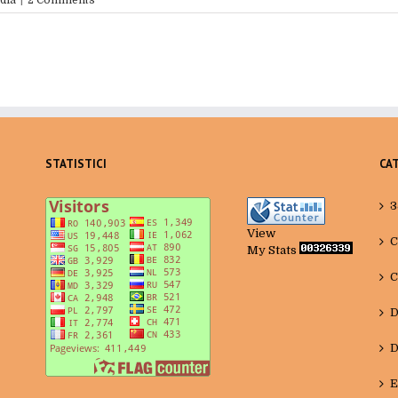
dia
|
2 Comments
STATISTICI
CA
3
View
C
My Stats
C
D
D
E