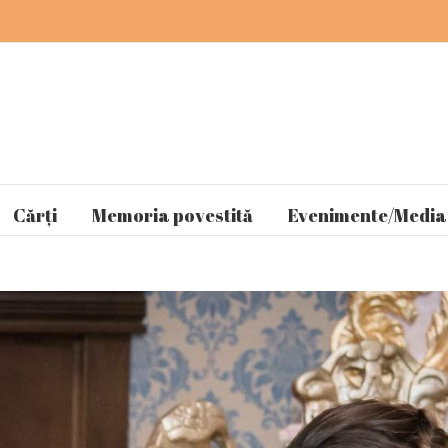
Cărți
Memoria povestită
Evenimente/Media