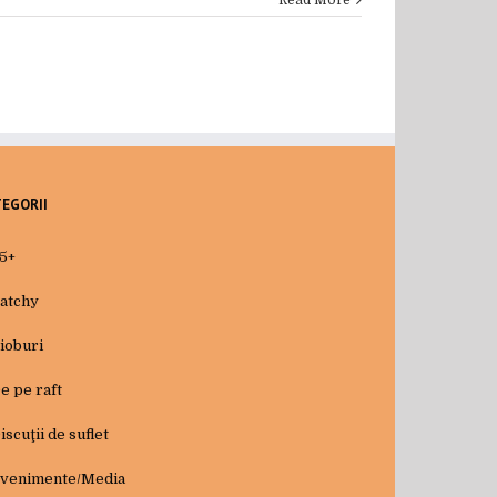
Read More
TEGORII
5+
atchy
ioburi
e pe raft
iscuţii de suflet
venimente/Media