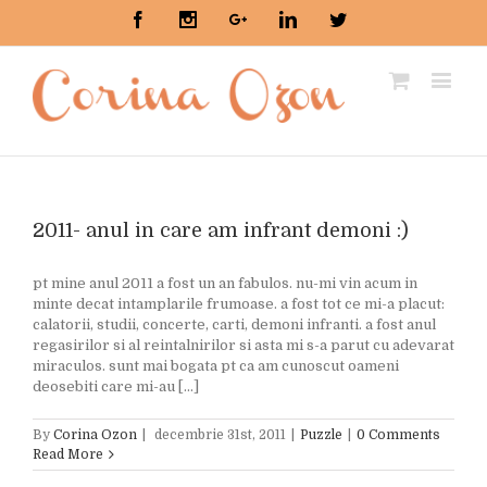
Facebook
Instagram
Google+
Linkedin
Twitter
2011- anul in care am infrant demoni :)
pt mine anul 2011 a fost un an fabulos. nu-mi vin acum in
minte decat intamplarile frumoase. a fost tot ce mi-a placut:
calatorii, studii, concerte, carti, demoni infranti. a fost anul
regasirilor si al reintalnirilor si asta mi s-a parut cu adevarat
miraculos. sunt mai bogata pt ca am cunoscut oameni
deosebiti care mi-au [...]
By
Corina Ozon
|
decembrie 31st, 2011
|
Puzzle
|
0 Comments
Read More