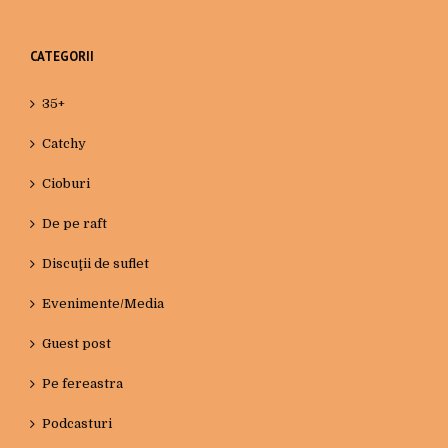
CATEGORII
35+
Catchy
Cioburi
De pe raft
Discuţii de suflet
Evenimente/Media
Guest post
Pe fereastra
Podcasturi