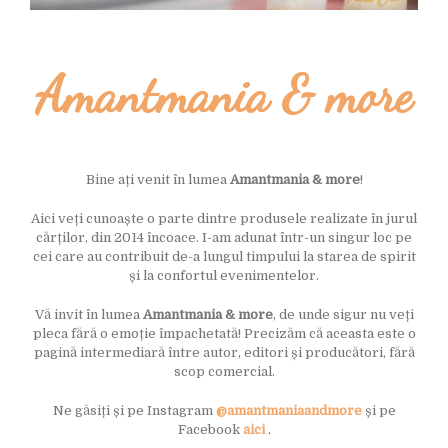
Amantmania & more
Bine ați venit în lumea
Amantmania & more
!
Aici veți cunoaște o parte dintre produsele realizate în jurul
cărților, din 2014 încoace. I-am adunat într-un singur loc pe
cei care au contribuit de-a lungul timpului la starea de spirit
și la confortul evenimentelor.
Vă invit în lumea
Amantmania & more
, de unde sigur nu veți
pleca fără o emoție împachetată! Precizăm că aceasta este o
pagină intermediară între autor, editori și producători, fără
scop comercial.
Ne găsiți și pe Instagram
@amantmaniaandmore
și pe
Facebook
aici
.