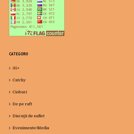
CATEGORII
35+
Catchy
Cioburi
De pe raft
Discuţii de suflet
Evenimente/Media