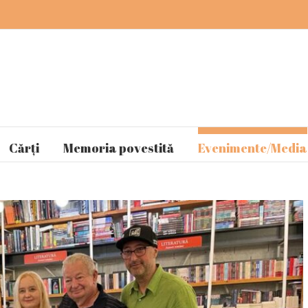
Cărți
Memoria povestită
Evenimente/Media