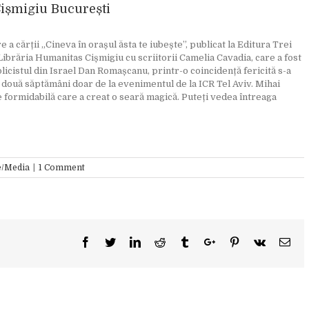
Cișmigiu București
cărții „Cineva în orașul ăsta te iubește”, publicat la Editura Trei
Librăria Humanitas Cișmigiu cu scriitorii Camelia Cavadia, care a fost
licistul din Israel Dan Romașcanu, printr-o coincidență fericită s-a
ă două săptămâni doar de la evenimentul de la ICR Tel Aviv. Mihai
e formidabilă care a creat o seară magică. Puteți vedea întreaga
e/Media
|
1 Comment
Facebook
Twitter
Linkedin
Reddit
Tumblr
Google+
Pinterest
Vk
Ema