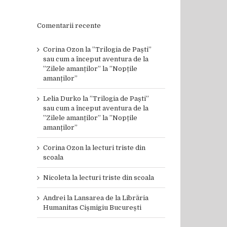
Comentarii recente
Corina Ozon
la
”Trilogia de Paști”
sau cum a început aventura de la
”Zilele amanților” la ”Nopțile
amanților”
Lelia Durko
la
”Trilogia de Paști”
sau cum a început aventura de la
”Zilele amanților” la ”Nopțile
amanților”
Corina Ozon
la
lecturi triste din
scoala
Nicoleta
la
lecturi triste din scoala
Andrei
la
Lansarea de la Librăria
Humanitas Cișmigiu București