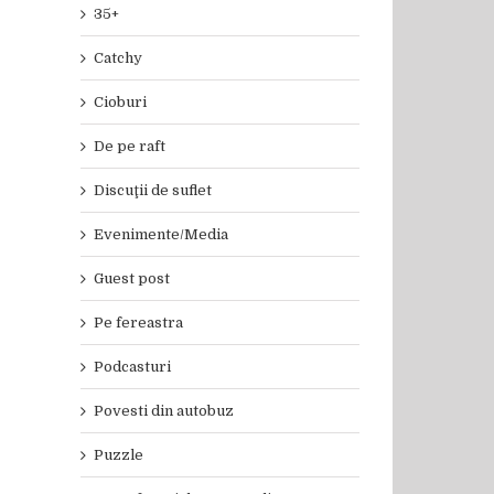
35+
Catchy
Cioburi
De pe raft
Discuţii de suflet
Evenimente/Media
Guest post
Pe fereastra
Podcasturi
Povesti din autobuz
Puzzle