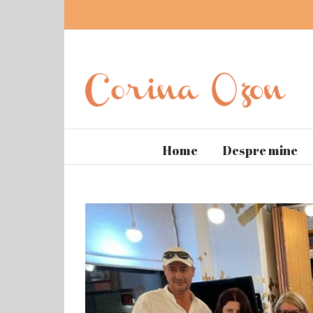
Home
Despre mine
View
Larger
Image