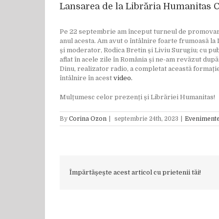
Lansarea de la Librăria Humanitas 
Pe 22 septembrie am început turneul de promovare a 
anul acesta. Am avut o întâlnire foarte frumoasă la 
și moderator, Rodica Bretin și Liviu Surugiu; cu pub
aflat în acele zile în România și ne-am revăzut dup
Dinu, realizator radio, a completat această formați
întâlnire în acest
video.
Mulțumesc celor prezenți și Librăriei Humanitas!
By
Corina Ozon
|
septembrie 24th, 2023
|
Eveniment
Împărtășește acest articol cu prietenii tăi!