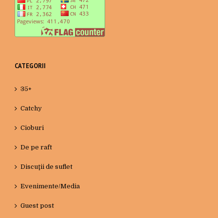
CATEGORII
35+
Catchy
Cioburi
De pe raft
Discuţii de suflet
Evenimente/Media
Guest post