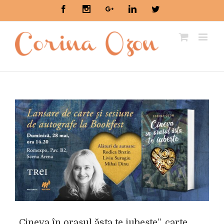
Facebook
Instagram
Google+
Linkedin
Twitter
„Cineva în orașul ăsta te iubește”, carte