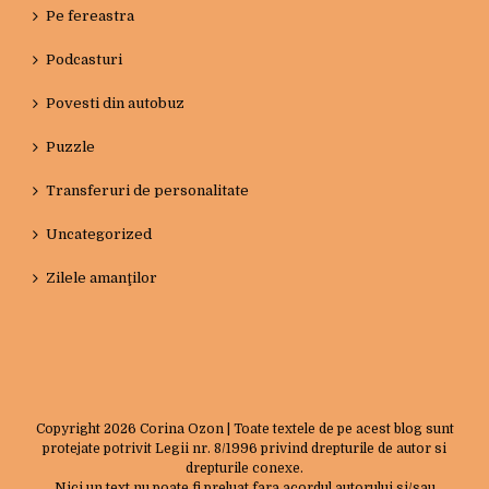
Pe fereastra
Podcasturi
Povesti din autobuz
Puzzle
Transferuri de personalitate
Uncategorized
Zilele amanţilor
Copyright
2026 Corina Ozon | Toate textele de pe acest blog sunt
protejate potrivit Legii nr. 8/1996 privind drepturile de autor si
drepturile conexe.
Nici un text nu poate fi preluat fara acordul autorului si/sau