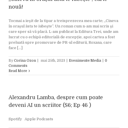
nouă!
Tocmai a ieșit de la tipar a treisprezecea mea carte; „Cineva
în orașul ăsta te iubește”. Un roman cum n-am mai scris și
care sper să vă placă. L-am publicat la Editura Trei, unde am
lucrat cu o echipă editorială de excepție, apoi cartea a fost
preluată spre promovare de PR-ul editurii, Roxana, care
face [...]
By
Corina Ozon
|
mai 25th, 2023
|
Evenimente/Media
|
0
Comments
Read More
Alexandru Lamba, despre cum poate
deveni AI un scriitor (S6; Ep 46 )
Spotify Apple Podcasts