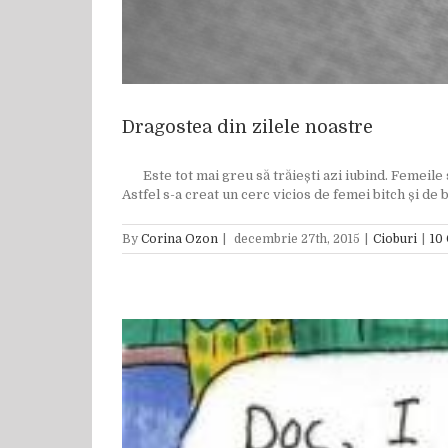
Dragostea din zilele noastre
Este tot mai greu să trăiești azi iubind. Femeile se
Astfel s-a creat un cerc vicios de femei bitch și de b
By
Corina Ozon
|
decembrie 27th, 2015
|
Cioburi
|
10