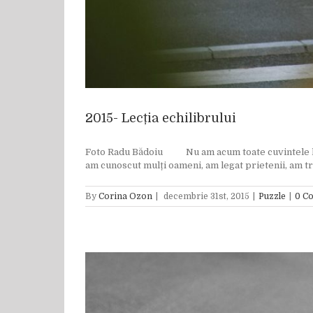
2015- Lecția echilibrului
Foto Radu Bădoiu Nu am acum toate cuvintele la min
am cunoscut mulți oameni, am legat prietenii, am tră
By
Corina Ozon
|
decembrie 31st, 2015
|
Puzzle
|
0 C