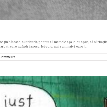
 țin bățoase, sunt bitch, pentru că mamele așa le-au spus, că bărbaților
ărbați care nu îndrăznesc. Ici-colo, mai sunt naivi, care [...]
 Comments