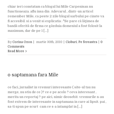
chiar ieri constatam ca blogul lui Mile Carpenisan nu
functioneaza. aflu insa din Adevarul , dintr-un articol
remember Mile, ca peste 2 zile blogul sarbului pe cinste va
fi accesibil. si a venit si explicatia : "Se pare că lăţimea de
bandă oferită de firma ce găzduia domeniul a fost folosit la
maximum, dar de pe 1 [...]
By
Corina Ozon
|
martie 30th, 2010
|
Cioburi
,
Pe fereastra
|
0
Comments
Read More
o saptamana fara Mile
ce faci, jurnalist in vremuri interesante ( site-ul tau nu
merge, nu stiu de ce )? ce e pe acolo ? ceva interesant ,
merita un reportaj ? pe aici, nimic deosebit. vremurile n-au
fost extrem de interesante in saptamana in care ai lipsit. pai ,
sa-ti spun pe scurt cam ce s-a intamplat in [...]