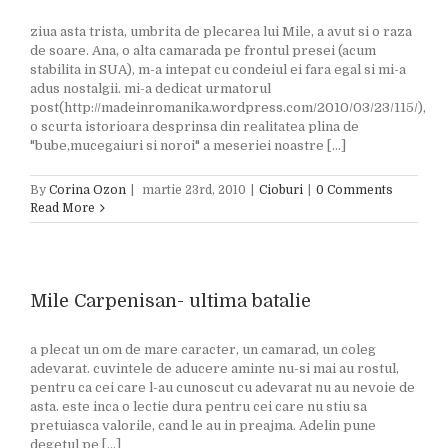
ziua asta trista, umbrita de plecarea lui Mile, a avut si o raza
de soare. Ana, o alta camarada pe frontul presei (acum
stabilita in SUA), m-a intepat cu condeiul ei fara egal si mi-a
adus nostalgii. mi-a dedicat urmatorul
post(http://madeinromanika.wordpress.com/2010/03/23/115/),
o scurta istorioara desprinsa din realitatea plina de
"bube,mucegaiuri si noroi" a meseriei noastre [...]
By
Corina Ozon
|
martie 23rd, 2010
|
Cioburi
|
0 Comments
Read More
Mile Carpenisan- ultima batalie
a plecat un om de mare caracter, un camarad, un coleg
adevarat. cuvintele de aducere aminte nu-si mai au rostul,
pentru ca cei care l-au cunoscut cu adevarat nu au nevoie de
asta. este inca o lectie dura pentru cei care nu stiu sa
pretuiasca valorile, cand le au in preajma. Adelin pune
degetul pe [...]