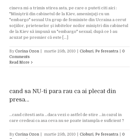
cineva mi-a trimis stirea asta, pe care o puteti citi aici :
"Miniştrii din cabinetul de la Kiev, ameninţaţi cu un
"embargo" sexual Un grup de feministe din Ucraina a cerut
soţiilor, prietenelor şi iubitelor noilor miniştri din cabinetul
de la Kiev să impună un "embargo" sexual, după ce l-au
acuzat pe premier că este [...]
By
Corina Ozon
|
martie 25th, 2010
|
Cioburi
,
Pe fereastra
|
0
Comments
Read More
cand sa NU-ti para rau ca ai plecat din
presa…
...cand citesti asta ...daca vezi o astfel de stire ...in cazul in
care credeai ca asa ceva nu se poate intampla e suficient ?
By
Corina Ozon
|
martie 25th, 2010
|
Cioburi
,
Pe fereastra
|
0