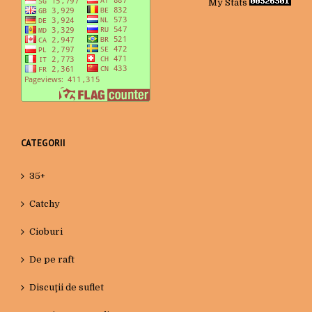
My Stats
CATEGORII
35+
Catchy
Cioburi
De pe raft
Discuţii de suflet