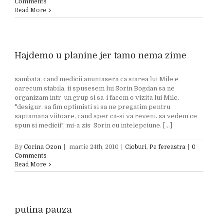
Comments
Read More
Hajdemo u planine jer tamo nema zime
sambata, cand medicii anuntasera ca starea lui Mile e
oarecum stabila, ii spusesem lui Sorin Bogdan sa ne
organizam intr-un grup si sa-i facem o vizita lui Mile.
"desigur. sa fim optimisti si sa ne pregatim pentru
saptamana viitoare, cand sper ca-si va reveni. sa vedem ce
spun si medicii", mi-a zis Sorin cu intelepciune. [...]
By
Corina Ozon
|
martie 24th, 2010
|
Cioburi
,
Pe fereastra
|
0
Comments
Read More
putina pauza