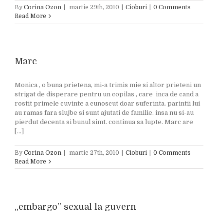
By
Corina Ozon
|
martie 29th, 2010
|
Cioburi
|
0 Comments
Read More
Marc
Monica , o buna prietena, mi-a trimis mie si altor prieteni un
strigat de disperare pentru un copilas , care inca de cand a
rostit primele cuvinte a cunoscut doar suferinta. parintii lui
au ramas fara slujbe si sunt ajutati de familie. insa nu si-au
pierdut decenta si bunul simt. continua sa lupte. Marc are
[...]
By
Corina Ozon
|
martie 27th, 2010
|
Cioburi
|
0 Comments
Read More
„embargo” sexual la guvern