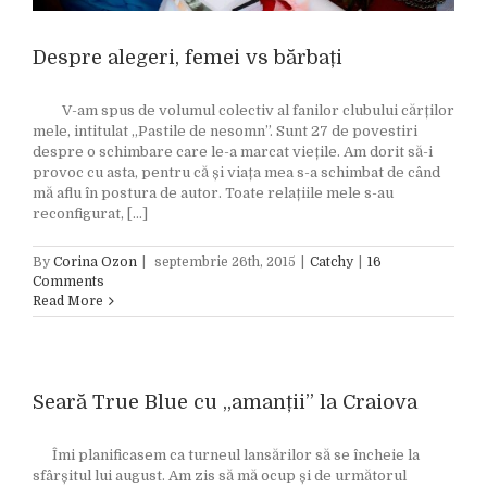
Despre alegeri, femei vs bărbați
V-am spus de volumul colectiv al fanilor clubului cărților
mele, intitulat „Pastile de nesomn”. Sunt 27 de povestiri
despre o schimbare care le-a marcat viețile. Am dorit să-i
provoc cu asta, pentru că și viața mea s-a schimbat de când
mă aflu în postura de autor. Toate relațiile mele s-au
reconfigurat, [...]
By
Corina Ozon
|
septembrie 26th, 2015
|
Catchy
|
16
Comments
Read More
Seară True Blue cu „amanții” la Craiova
Îmi planificasem ca turneul lansărilor să se încheie la
sfârșitul lui august. Am zis să mă ocup și de următorul