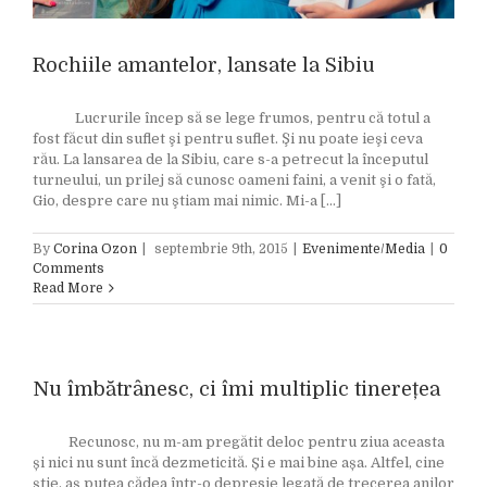
Rochiile amantelor, lansate la Sibiu
Lucrurile încep să se lege frumos, pentru că totul a
fost făcut din suflet şi pentru suflet. Şi nu poate ieşi ceva
rău. La lansarea de la Sibiu, care s-a petrecut la începutul
turneului, un prilej să cunosc oameni faini, a venit şi o fată,
Gio, despre care nu ştiam mai nimic. Mi-a [...]
By
Corina Ozon
|
septembrie 9th, 2015
|
Evenimente/Media
|
0
Comments
Read More
Nu îmbătrânesc, ci îmi multiplic tinerețea
Recunosc, nu m-am pregătit deloc pentru ziua aceasta
și nici nu sunt încă dezmeticită. Și e mai bine așa. Altfel, cine
știe, aș putea cădea într-o depresie legată de trecerea anilor