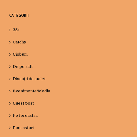
CATEGORII
35+
Catchy
Cioburi
De pe raft
Discuţii de suflet
Evenimente/Media
Guest post
Pe fereastra
Podcasturi