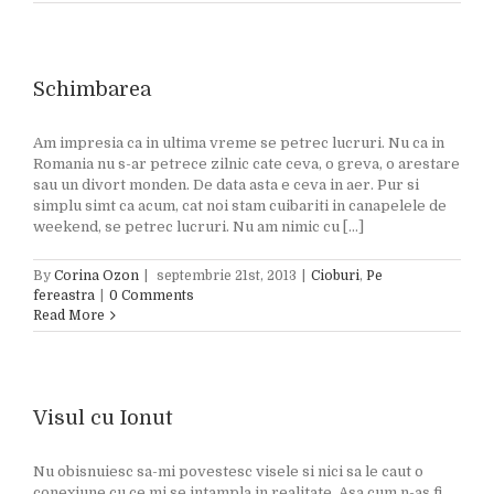
Schimbarea
Am impresia ca in ultima vreme se petrec lucruri. Nu ca in
Romania nu s-ar petrece zilnic cate ceva, o greva, o arestare
sau un divort monden. De data asta e ceva in aer. Pur si
simplu simt ca acum, cat noi stam cuibariti in canapelele de
weekend, se petrec lucruri. Nu am nimic cu [...]
By
Corina Ozon
|
septembrie 21st, 2013
|
Cioburi
,
Pe
fereastra
|
0 Comments
Read More
Visul cu Ionut
Nu obisnuiesc sa-mi povestesc visele si nici sa le caut o
conexiune cu ce mi se intampla in realitate. Asa cum n-as fi