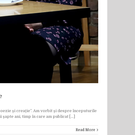
e
Poezie și creație”. Am vorbit și despre începuturile
șapte ani, timp în care am publicat [...]
Read More