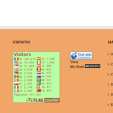
STATISTICI
CA
3
View
C
My Stats
C
D
D
E