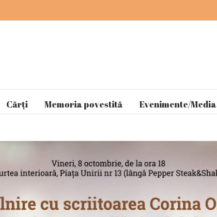
Cărți
Memoria povestită
Evenimente/Media