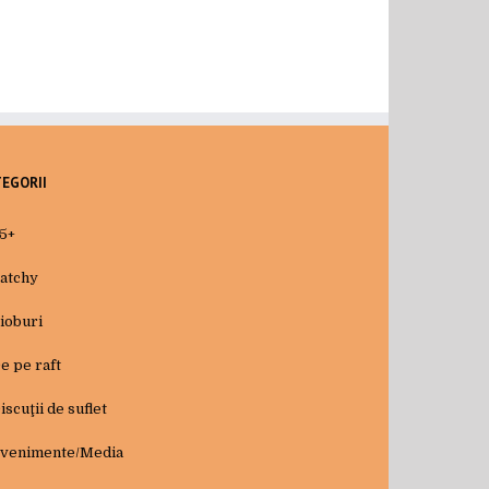
TEGORII
5+
atchy
ioburi
e pe raft
iscuţii de suflet
venimente/Media