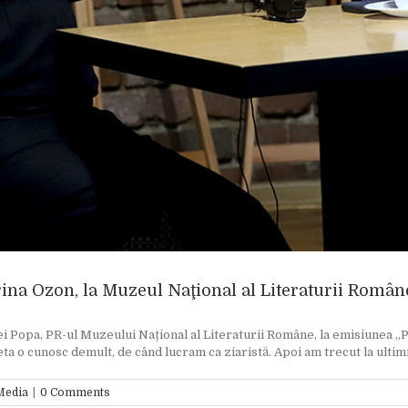
orina Ozon, la Muzeul Naţional al Literaturii Român
tei Popa, PR-ul Muzeului Național al Literaturii Române, la emisiunea „
a o cunosc demult, de când lucram ca ziaristă. Apoi am trecut la ultimii 
Media
|
0 Comments