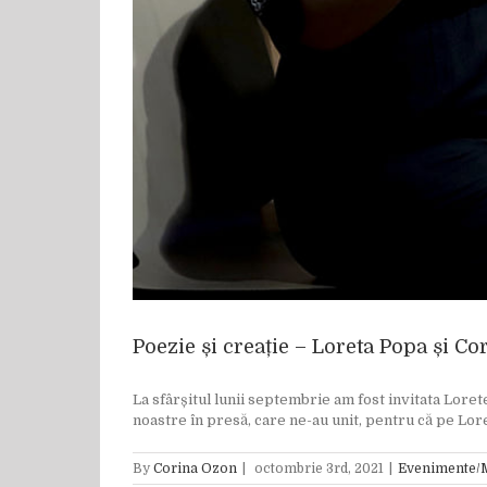
Poezie și creație – Loreta Popa și C
La sfârșitul lunii septembrie am fost invitata Lore
noastre în presă, care ne-au unit, pentru că pe Loret
By
Corina Ozon
|
octombrie 3rd, 2021
|
Evenimente/