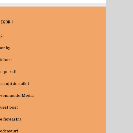
TEGORII
5+
atchy
ioburi
e pe raft
iscuţii de suflet
venimente/Media
uest post
e fereastra
odcasturi