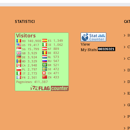
STATISTICI
CA
3
View
C
My Stats
C
D
D
E
G
P
P