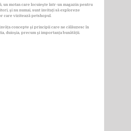
iță, un motan care locuiește într-un magazin pentru
itori, și nu numai, sunt invitați să exploreze
or care vizitează petshopul.
 învăța concepte și principii care ne călăuzesc în
tia, duioșia, precum și importanța bunătății.