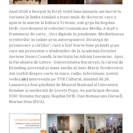
Anul 2024 a început în forță: toată luna ianuarie am lucrat la
varianta în limba română a tezei mele de doctorat, care a
apărut în martie la Editura Tritonic, sub grija lui Bogdan
Hrib, coordonatorul colecției Comunicare Media. A ieșit o
frumusețe de carte, „Voci digitale în pandemie. Mediatizarea
scriitorilor în online prin autoexpunere. Strategii de
promovare a cărților”, care a fost foarte bine primită și pe
care am prezentat-o studenților de la Academia Forțelor
Aeriene Henri Coandă, la invitația lui Adrian Lesenciuc. Apoi
la Facultatea de Litere- Universitatea București, la cursul de
Branding personal și mass-media al Anei-Maria Teodorescu.
Am vorbit despre carte în ziare, radio, televiziune, puteți
vedea
aici
intervenția pe TVR Cultural, minutul 38.28.
Lansarea a fost găzduită de Muzeul Național al Literaturii
Române și moderată de Loreta Popa. Au participat decana
FJSC Romina Surugiu, Bogdan Hrib, Dan Romașcanu (Israel),
Marius Stan (SUA).