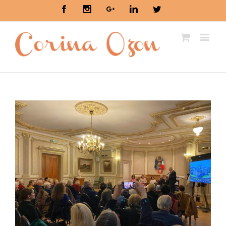
Facebook
Instagram
Google+
Linkedin
Twitter
View
Larger
Image