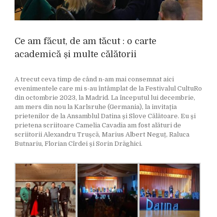
Ce am făcut, de am tăcut : o carte
academică și multe călătorii
A trecut ceva timp de când n-am mai consemnat aici
evenimentele care mi s-au întâmplat de la Festivalul CultuRo
din octombrie 2023, la Madrid. La începutul lui decembrie,
am mers din nou la Karlsruhe (Germania), la invitația
prietenilor de la Ansamblul Datina și Slove Călătoare. Eu și
prietena scriitoare Camelia Cavadia am fost alături de
scriitorii Alexandru Trușcă, Marius Albert Neguț, Raluca
Butnariu, Florian Cîrdei și Sorin Drăghici.