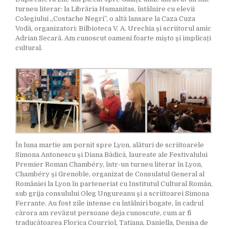
turneu literar: la Librăria Humanitas, întâlnire cu elevii
Colegiului „Costache Negri”, o altă lansare la Caza Cuza
Vodă, organizatori: Bilbioteca V. A. Urechia și scriitorul amic
Adrian Secară. Am cunoscut oameni foarte mișto și implicați
cultural.
În luna martie am pornit spre Lyon, alături de scriitoarele
Simona Antonescu și Diana Bădică, laureate ale Festivalului
Premier Roman Chambéry, într-un turneu literar în Lyon,
Chambéry și Grenoble, organizat de Consulatul General al
României la Lyon în parteneriat cu Institutul Cultural Român,
sub grija consulului Oleg Ungureanu și a scriitoarei Simona
Ferrante. Au fost zile intense cu întâlniri bogate, în cadrul
cărora am revăzut persoane deja cunoscute, cum ar fi
traducătoarea Florica Courriol, Tatiana, Daniella, Denisa de