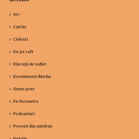
35+
Catchy
Cioburi
De pe raft
Discuţii de suflet
Evenimente/Media
Guest post
Pe fereastra
Podcasturi
Povesti din autobuz
Puzzle