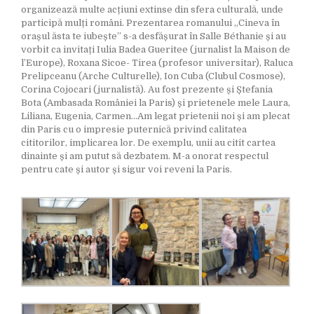
organizează multe acțiuni extinse din sfera culturală, unde
participă mulți români. Prezentarea romanului „Cineva în
orașul ăsta te iubește” s-a desfășurat în Salle Béthanie și au
vorbit ca invitați Iulia Badea Gueritee (jurnalist la Maison de
l’Europe), Roxana Sicoe- Tirea (profesor universitar), Raluca
Prelipceanu (Arche Culturelle), Ion Cuba (Clubul Cosmose),
Corina Cojocari (jurnalistă). Au fost prezente și Ștefania
Bota (Ambasada României la Paris) și prietenele mele Laura,
Liliana, Eugenia, Carmen…Am legat prietenii noi și am plecat
din Paris cu o impresie puternică privind calitatea
cititorilor, implicarea lor. De exemplu, unii au citit cartea
dinainte și am putut să dezbatem. M-a onorat respectul
pentru cate și autor și sigur voi reveni la Paris.