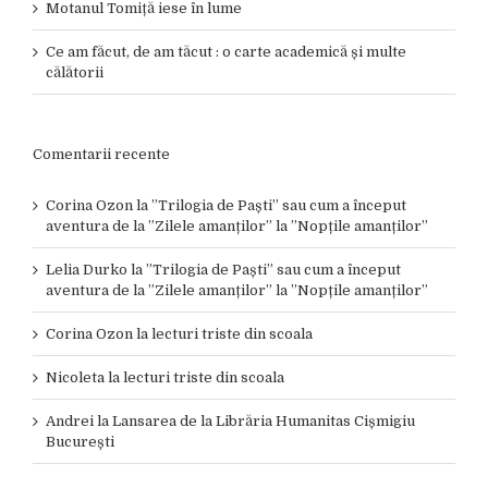
Motanul Tomiță iese în lume
Ce am făcut, de am tăcut : o carte academică și multe
călătorii
Comentarii recente
Corina Ozon
la
”Trilogia de Paști” sau cum a început
aventura de la ”Zilele amanților” la ”Nopțile amanților”
Lelia Durko
la
”Trilogia de Paști” sau cum a început
aventura de la ”Zilele amanților” la ”Nopțile amanților”
Corina Ozon
la
lecturi triste din scoala
Nicoleta
la
lecturi triste din scoala
Andrei
la
Lansarea de la Librăria Humanitas Cișmigiu
București