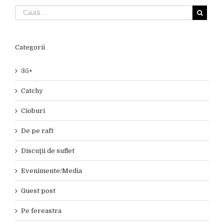
Categorii
35+
Catchy
Cioburi
De pe raft
Discuţii de suflet
Evenimente/Media
Guest post
Pe fereastra