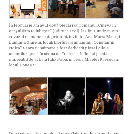
În februarie am avut două plecări cu romanul „Cineva în
orașul ăsta te iubește” (Editura Trei): la Sibiu, unde m-am
revăzut cu numeroșii prieteni, invitate: Ana-Maria Micu și
Luminița Giurgiu, locul: Librăria Humanitas „Constantin
Noica”. Seara următoare a fost dedicată piesei Zilele
amanților, pusă în scenă de Teatru la Infinit și jucată
impecabil de actrița Iulia Popa, în regia Mirelei Presecan,
locul: LoveBar.
După câteva zile am plecat spre Galați, unde am avut un mic