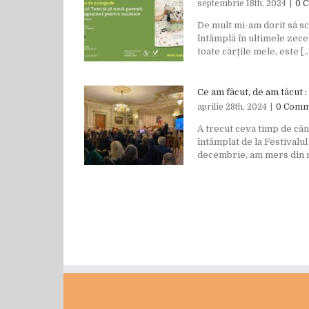
septembrie 18th, 2024
|
0 
De mult mi-am dorit să sc
întâmplă în ultimele zece
toate cărțile mele, este [..
Ce am făcut, de am tăcut :
aprilie 28th, 2024
|
0 Comm
A trecut ceva timp de câ
întâmplat de la Festivalu
decembrie, am mers din no