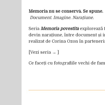
Memoria nu se conse
Document. Imagine. Narațiune.
Seria
Memoria povestită
explorează fe
devin narațiune, între document și in
realizat de Corina Ozon în parteneri
[
Vezi seria →
]
Ce faceți cu fotografiile vechi de fam