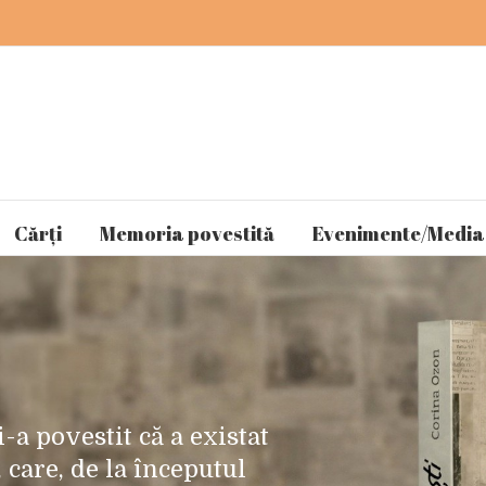
Cărți
Memoria povestită
Evenimente/Media
a povestit că a existat
 care, de la începutul