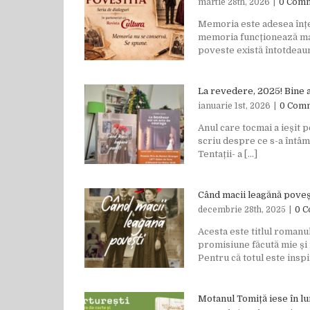
martie 28th, 2026
|
0 Com
Memoria este adesea înțel
memoria funcționează mai
poveste există întotdeauna
La revedere, 2025! Bine a
ianuarie 1st, 2026
|
0 Com
Anul care tocmai a ieșit p
scriu despre ce s-a întâm
Tentații- a [...]
Când macii leagănă poveș
decembrie 28th, 2025
|
0 
Acesta este titlul romanu
promisiune făcută mie și 
Pentru că totul este inspir
Motanul Tomiță iese în l