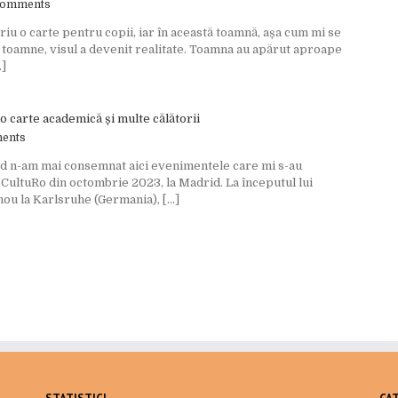
Comments
riu o carte pentru copii, iar în această toamnă, așa cum mi se
 toamne, visul a devenit realitate. Toamna au apărut aproape
.]
 o carte academică și multe călătorii
ents
nd n-am mai consemnat aici evenimentele care mi s-au
l CultuRo din octombrie 2023, la Madrid. La începutul lui
u la Karlsruhe (Germania), [...]