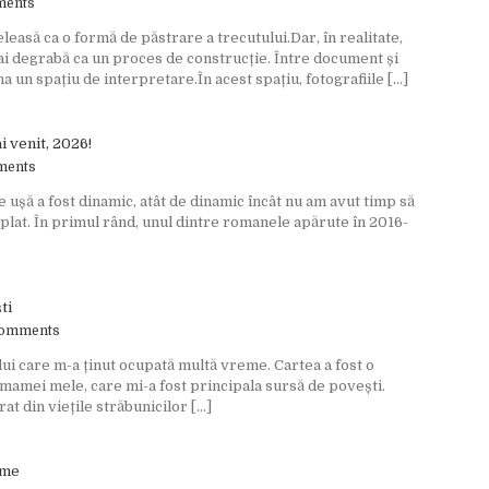
ments
easă ca o formă de păstrare a trecutului.Dar, în realitate,
 degrabă ca un proces de construcție. Între document și
 un spațiu de interpretare.În acest spațiu, fotografiile [...]
i venit, 2026!
ments
e ușă a fost dinamic, atât de dinamic încât nu am avut timp să
plat. În primul rând, unul dintre romanele apărute în 2016-
ti
Comments
lui care m-a ținut ocupată multă vreme. Cartea a fost o
mamei mele, care mi-a fost principala sursă de povești.
at din viețile străbunicilor [...]
ume