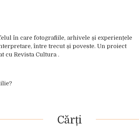
rvă. Se spune.
lul în care fotografiile, arhivele și experiențele
terpretare, între trecut și poveste. Un proiect
at cu
Revista Cultura .
ilie?
Cărți