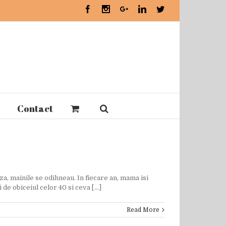
Facebook
Instagram
Google+
Linkedin
Twitter
Contact
za, mainile se odihneau. In fiecare an, mama isi
de obiceiul celor 40 si ceva [...]
Read More