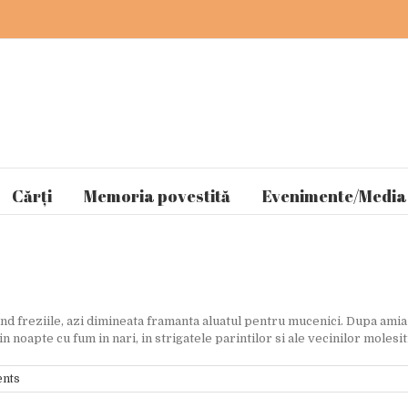
Cărți
Memoria povestită
Evenimente/Media
ind freziile, azi dimineata framanta aluatul pentru mucenici. Dupa amia
n noapte cu fum in nari, in strigatele parintilor si ale vecinilor molesiti 
nts