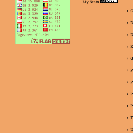
My Stats
C
D
D
E
G
P
P
P
P
T
U