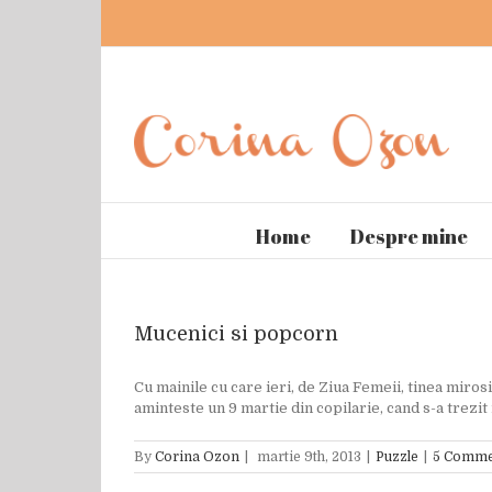
Home
Despre mine
Mucenici si popcorn
Cu mainile cu care ieri, de Ziua Femeii, tinea miros
aminteste un 9 martie din copilarie, cand s-a trezit i
By
Corina Ozon
|
martie 9th, 2013
|
Puzzle
|
5 Comme