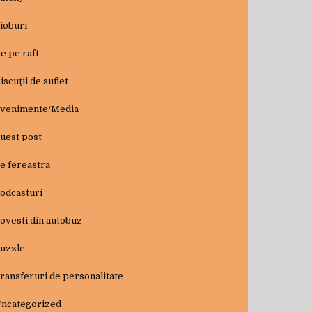
ioburi
e pe raft
iscuţii de suflet
venimente/Media
uest post
e fereastra
odcasturi
ovesti din autobuz
uzzle
ransferuri de personalitate
ncategorized