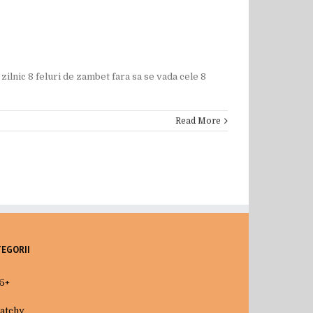
 zilnic 8 feluri de zambet fara sa se vada cele 8
Read More
TEGORII
5+
atchy