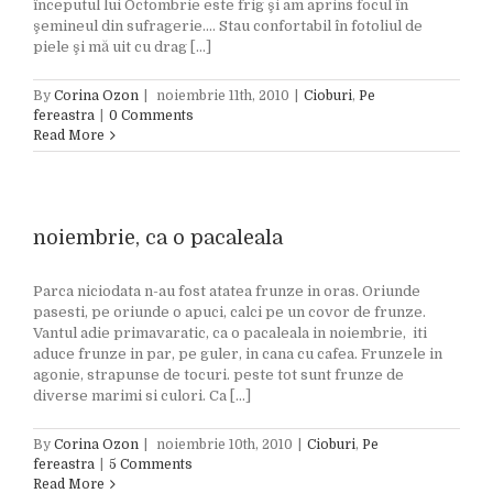
începutul lui Octombrie este frig şi am aprins focul în
şemineul din sufragerie.... Stau confortabil în fotoliul de
piele şi mă uit cu drag [...]
By
Corina Ozon
|
noiembrie 11th, 2010
|
Cioburi
,
Pe
fereastra
|
0 Comments
Read More
noiembrie, ca o pacaleala
Parca niciodata n-au fost atatea frunze in oras. Oriunde
pasesti, pe oriunde o apuci, calci pe un covor de frunze.
Vantul adie primavaratic, ca o pacaleala in noiembrie, iti
aduce frunze in par, pe guler, in cana cu cafea. Frunzele in
agonie, strapunse de tocuri. peste tot sunt frunze de
diverse marimi si culori. Ca [...]
By
Corina Ozon
|
noiembrie 10th, 2010
|
Cioburi
,
Pe
fereastra
|
5 Comments
Read More