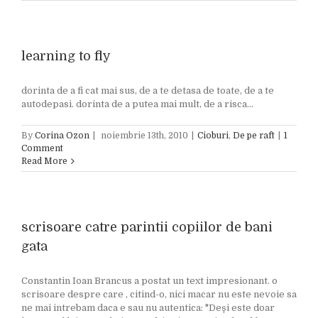
learning to fly
dorinta de a fi cat mai sus, de a te detasa de toate, de a te
autodepasi. dorinta de a putea mai mult, de a risca...
By
Corina Ozon
|
noiembrie 13th, 2010
|
Cioburi
,
De pe raft
|
1
Comment
Read More
scrisoare catre parintii copiilor de bani
gata
Constantin Ioan Brancus a postat un text impresionant. o
scrisoare despre care , citind-o, nici macar nu este nevoie sa
ne mai intrebam daca e sau nu autentica: "Deşi este doar