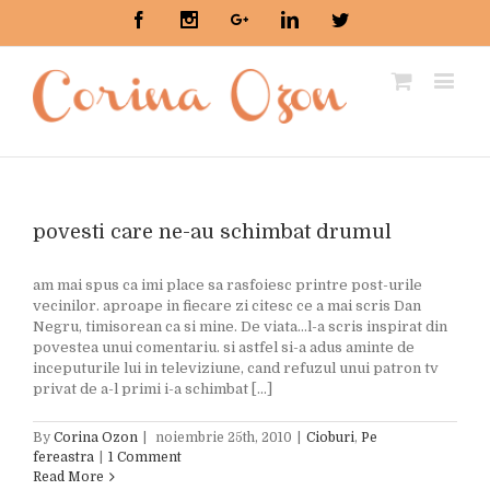
Facebook
Instagram
Google+
Linkedin
Twitter
povesti care ne-au schimbat drumul
am mai spus ca imi place sa rasfoiesc printre post-urile
vecinilor. aproape in fiecare zi citesc ce a mai scris Dan
Negru, timisorean ca si mine. De viata...l-a scris inspirat din
povestea unui comentariu. si astfel si-a adus aminte de
inceputurile lui in televiziune, cand refuzul unui patron tv
privat de a-l primi i-a schimbat [...]
By
Corina Ozon
|
noiembrie 25th, 2010
|
Cioburi
,
Pe
fereastra
|
1 Comment
Read More