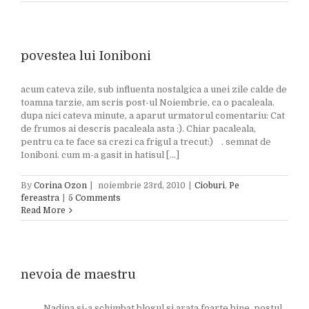
povestea lui Ioniboni
acum cateva zile, sub influenta nostalgica a unei zile calde de
toamna tarzie, am scris post-ul Noiembrie, ca o pacaleala.
dupa nici cateva minute, a aparut urmatorul comentariu: Cat
de frumos ai descris pacaleala asta :). Chiar pacaleala,
pentru ca te face sa crezi ca frigul a trecut:) . semnat de
Ioniboni. cum m-a gasit in hatisul [...]
By
Corina Ozon
|
noiembrie 23rd, 2010
|
Cioburi
,
Pe
fereastra
|
5 Comments
Read More
nevoia de maestru
Nadina si-a schimbat blogul si arata foarte bine. postul