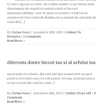
ei, Intre agonie si extaz, mi-a adus aminte ca pe lumea asta
zbuciumata de orgolii si rautati exista si lucruri
minunate,sublime, care te ajuta sa respiri cu adevarat.
urmatorul citat reluat de Nadina mi-a amintit de anii plini de
viata din [...]
By
Corina Ozon
|
noiembrie 20th, 2010
|
Cioburi
,
Pe
fereastra
|
5 Comments
Read More
diferenta dintre biroul tau si al sefului tau
am primit ceva haios, din cate imi dau seama este un spot
pentru recrutari sau ceva de genul. oricum, senzatia asta o
avem cu totii din cand in cand...:)
By
Corina Ozon
|
noiembrie 16th, 2010
|
Cioburi
,
De pe raft
|
0
Comments
Read More