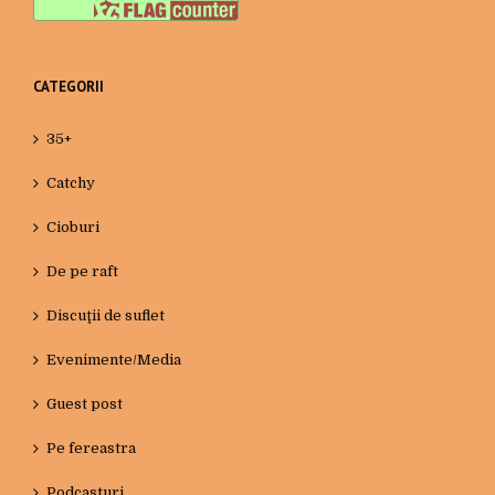
CATEGORII
35+
Catchy
Cioburi
De pe raft
Discuţii de suflet
Evenimente/Media
Guest post
Pe fereastra
Podcasturi