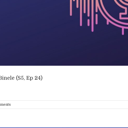
Binele (S5, Ep 24)
ments