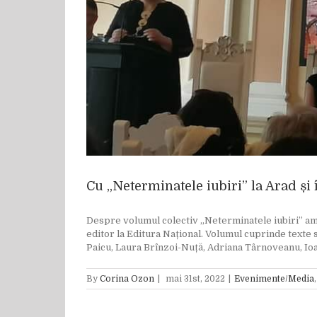
Cu „Neterminatele iubiri” la Arad și
Despre volumul colectiv „Neterminatele iubiri” am a
editor la Editura Național. Volumul cuprinde texte
Paicu, Laura Brînzoi-Nuță, Adriana Târnoveanu, Ioan
By
Corina Ozon
|
mai 31st, 2022
|
Evenimente/Media