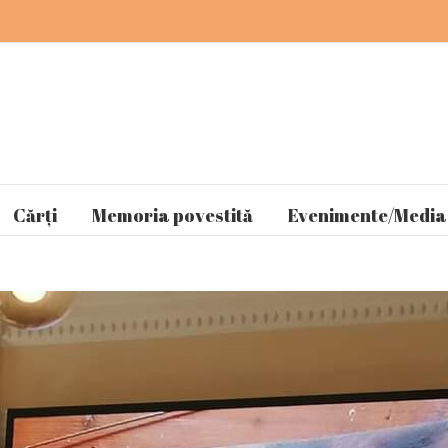
Cărți
Memoria povestită
Evenimente/Media