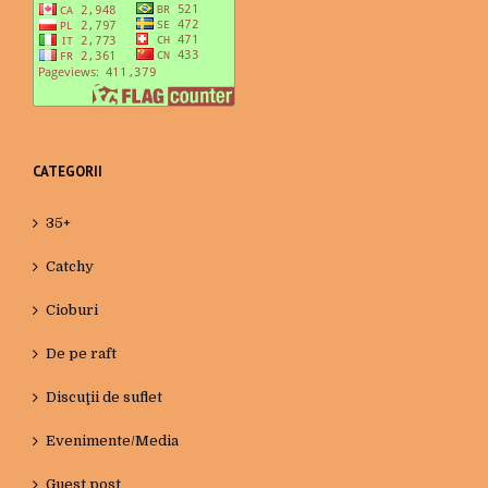
CATEGORII
35+
Catchy
Cioburi
De pe raft
Discuţii de suflet
Evenimente/Media
Guest post