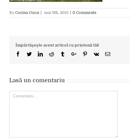
By
Corina Ozon
|
mai 9th, 2010
|
0 Comments
Împărtășește acest articol cu prietenii tăi!
Facebook
Twitter
Linkedin
Reddit
Tumblr
Google+
Pinterest
Vk
Email
Lasă un comentariu
Comment