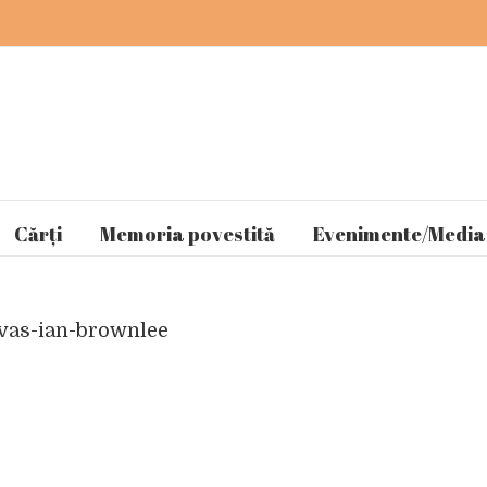
Cărți
Memoria povestită
Evenimente/Media
nvas-ian-brownlee