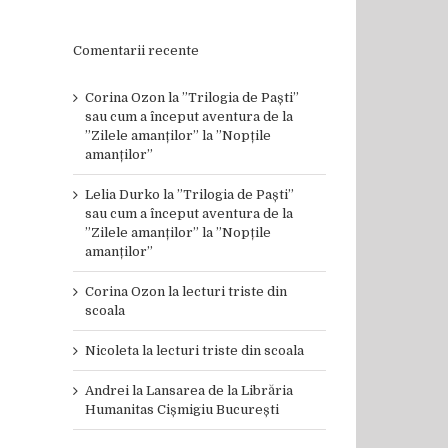
Comentarii recente
Corina Ozon
la
”Trilogia de Paști”
sau cum a început aventura de la
”Zilele amanților” la ”Nopțile
amanților”
Lelia Durko
la
”Trilogia de Paști”
sau cum a început aventura de la
”Zilele amanților” la ”Nopțile
amanților”
Corina Ozon
la
lecturi triste din
scoala
Nicoleta
la
lecturi triste din scoala
Andrei
la
Lansarea de la Librăria
Humanitas Cișmigiu București