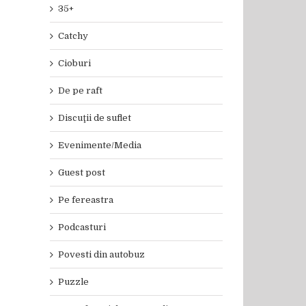
35+
Catchy
Cioburi
De pe raft
Discuţii de suflet
Evenimente/Media
Guest post
Pe fereastra
Podcasturi
Povesti din autobuz
Puzzle