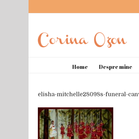
Home
Despre mine
elisha-mitchelle28098s-funeral-ca