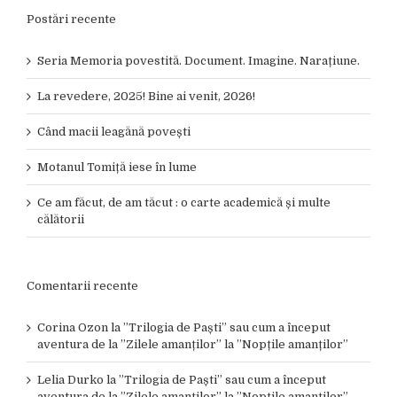
Postări recente
Seria Memoria povestită. Document. Imagine. Narațiune.
La revedere, 2025! Bine ai venit, 2026!
Când macii leagănă povești
Motanul Tomiță iese în lume
Ce am făcut, de am tăcut : o carte academică și multe
călătorii
Comentarii recente
Corina Ozon
la
”Trilogia de Paști” sau cum a început
aventura de la ”Zilele amanților” la ”Nopțile amanților”
Lelia Durko
la
”Trilogia de Paști” sau cum a început
aventura de la ”Zilele amanților” la ”Nopțile amanților”