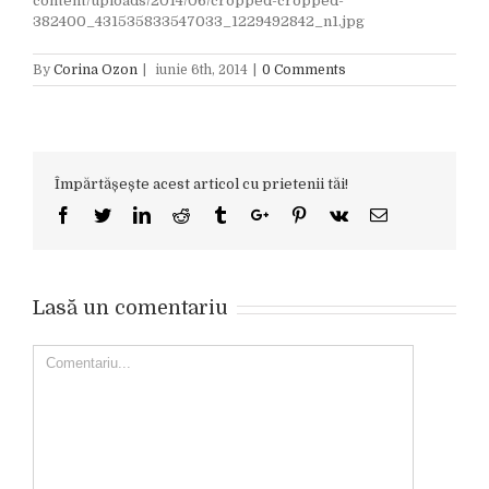
content/uploads/2014/06/cropped-cropped-
382400_431535833547033_1229492842_n1.jpg
By
Corina Ozon
|
iunie 6th, 2014
|
0 Comments
Împărtășește acest articol cu prietenii tăi!
Facebook
Twitter
Linkedin
Reddit
Tumblr
Google+
Pinterest
Vk
Email
Lasă un comentariu
Comment