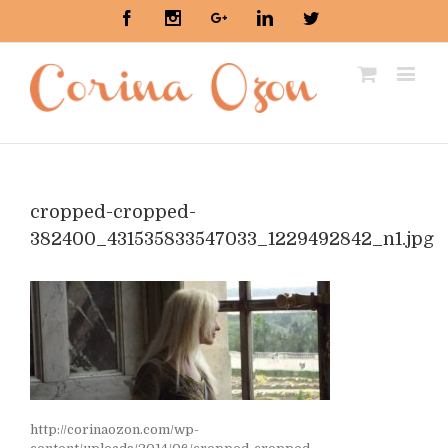
Facebook
Instagram
Google+
Linkedin
Twitter
cropped-cropped-
382400_431535833547033_1229492842_n1.jpg
http://corinaozon.com/wp-