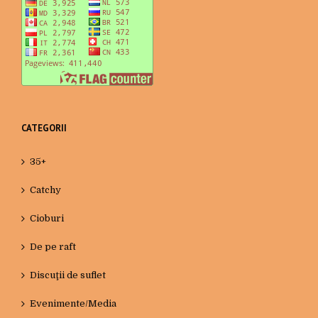
CATEGORII
35+
Catchy
Cioburi
De pe raft
Discuţii de suflet
Evenimente/Media