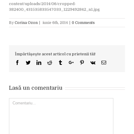
content/uploads/2014/06/cropped-
382400_431535833547033_1229492842_n1.jpg
By
Corina Ozon
|
iunie 6th, 2014
|
0 Comments
Împărtășește acest articol cu prietenii tăi!
Facebook
Twitter
Linkedin
Reddit
Tumblr
Google+
Pinterest
Vk
Email
Lasă un comentariu
Comment