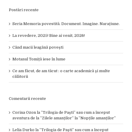
Postări recente
Seria Memoria povestită. Document. Imagine. Narațiune.
La revedere, 2025! Bine ai venit, 2026!
Când macii leagănă povești
Motanul Tomiță iese în lume
Ce am făcut, de am tăcut : o carte academică și multe
călătorii
Comentarii recente
Corina Ozon
la
”Trilogia de Paști” sau cum a început
aventura de la ”Zilele amanților” la ”Nopțile amanților”
Lelia Durko
la
”Trilogia de Paști” sau cum a început