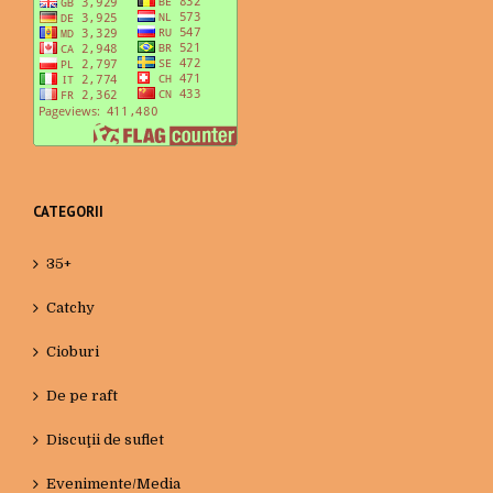
CATEGORII
35+
Catchy
Cioburi
De pe raft
Discuţii de suflet
Evenimente/Media