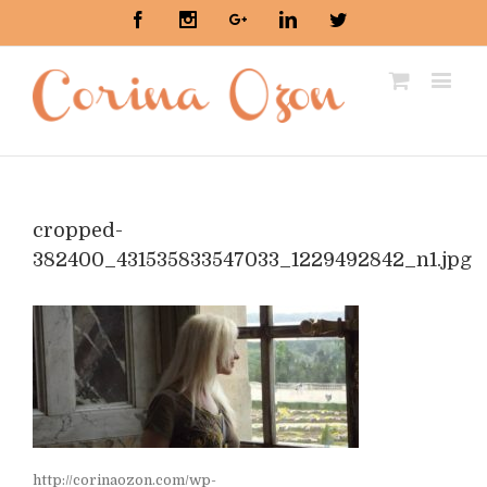
Facebook
Instagram
Google+
Linkedin
Twitter
cropped-
382400_431535833547033_1229492842_n1.jpg
http://corinaozon.com/wp-