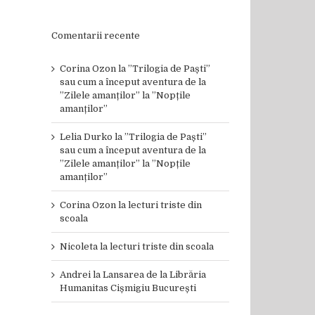
Comentarii recente
Corina Ozon
la
”Trilogia de Paști”
sau cum a început aventura de la
”Zilele amanților” la ”Nopțile
amanților”
Lelia Durko
la
”Trilogia de Paști”
sau cum a început aventura de la
”Zilele amanților” la ”Nopțile
amanților”
Corina Ozon
la
lecturi triste din
scoala
Nicoleta
la
lecturi triste din scoala
Andrei
la
Lansarea de la Librăria
Humanitas Cișmigiu București