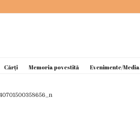
Cărți
Memoria povestită
Evenimente/Media
40701500358656_n