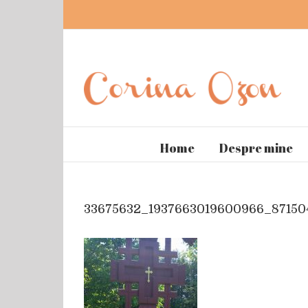
Home
Despre mine
33675632_1937663019600966_87150