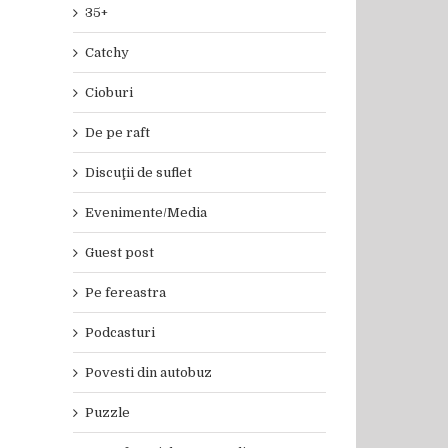
35+
Catchy
Cioburi
De pe raft
Discuţii de suflet
Evenimente/Media
Guest post
Pe fereastra
Podcasturi
Povesti din autobuz
Puzzle