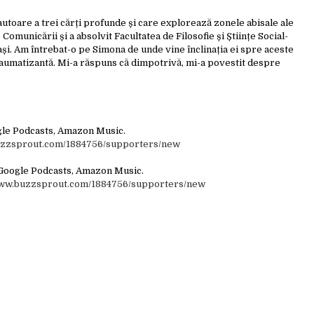
 autoare a trei cărți profunde și care explorează zonele abisale ale
 Comunicării și a absolvit Facultatea de Filosofie și Științe Social-
ași. Am întrebat-o pe Simona de unde vine înclinația ei spre aceste
 traumatizantă. Mi-a răspuns că dimpotrivă, mi-a povestit despre
ogle Podcasts, Amazon Music.
uzzsprout.com/1884756/supporters/new
 Google Podcasts, Amazon Music.
www.buzzsprout.com/1884756/supporters/new