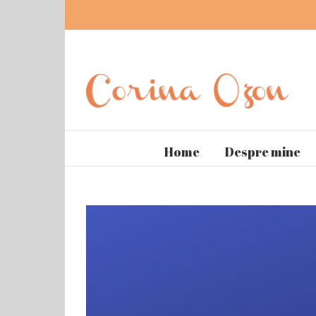
Home
Despre mine
View
Larger
Image