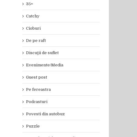
35+
Catchy
Cioburi
De pe raft
Discuţii de suflet
Evenimente/Media
Guest post
Pe fereastra
Podcasturi
Povesti din autobuz
Puzzle