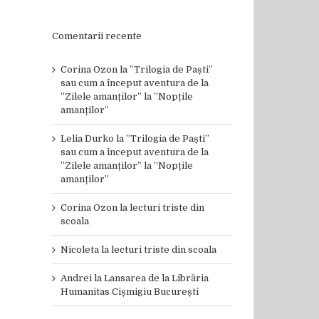
Comentarii recente
Corina Ozon
la
”Trilogia de Paști”
sau cum a început aventura de la
”Zilele amanților” la ”Nopțile
amanților”
Lelia Durko
la
”Trilogia de Paști”
sau cum a început aventura de la
”Zilele amanților” la ”Nopțile
amanților”
il
Corina Ozon
la
lecturi triste din
scoala
Nicoleta
la
lecturi triste din scoala
Andrei
la
Lansarea de la Librăria
Humanitas Cișmigiu București