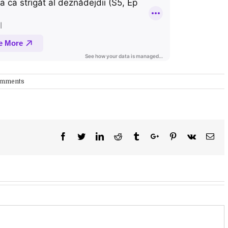
omments
Facebook
Twitter
Linkedin
Reddit
Tumblr
Google+
Pinterest
Vk
Ema