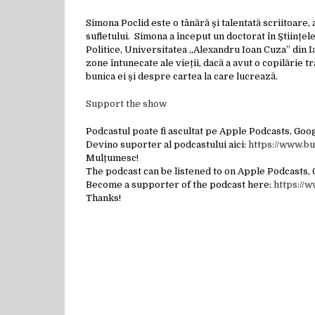
Simona Poclid este o tânără și talentată scriitoare,
sufletului. Simona a început un doctorat în Științele
Politice, Universitatea „Alexandru Ioan Cuza” din I
zone întunecate ale vieții, dacă a avut o copilărie
bunica ei și despre cartea la care lucrează.
Support the show
Podcastul poate fi ascultat pe Apple Podcasts, Go
Devino suporter al podcastului aici:
https://www.b
Mulțumesc!
The podcast can be listened to on Apple Podcasts,
Become a supporter of the podcast here:
https://
Thanks!