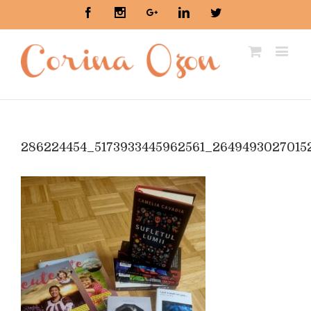
Facebook
Instagram
Google+
Linkedin
Twitter
286224454_5173933445962561_2649493027015