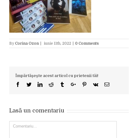
By
Corina Ozon
|
iunie 11th, 2022
|
0 Comments
Împărtășește acest articol cu prietenii tăi!
Facebook
Twitter
Linkedin
Reddit
Tumblr
Google+
Pinterest
Vk
Email
Lasă un comentariu
Comment