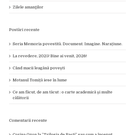
Zilele amanţilor
Postări recente
Seria Memoria povestită. Document. Imagine. Narațiune.
La revedere, 2025! Bine ai venit, 2026!
Când macii leagănă povești
Motanul Tomiță iese în lume
Ce am făcut, de am tăcut : o carte academică și multe
călătorii
Comentarii recente
Corina Ozon
la
”Trilogia de Paști” sau cum a început