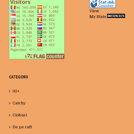
View
My Stats
CATEGORII
35+
Catchy
Cioburi
De pe raft