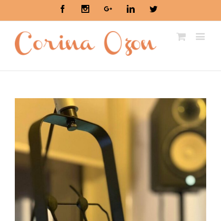
Facebook
Instagram
Google+
Linkedin
Twitter
View
Larger
Image