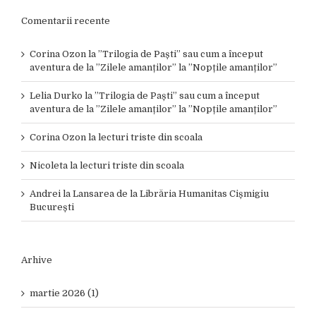
Comentarii recente
Corina Ozon
la
”Trilogia de Paști” sau cum a început
aventura de la ”Zilele amanților” la ”Nopțile amanților”
Lelia Durko
la
”Trilogia de Paști” sau cum a început
aventura de la ”Zilele amanților” la ”Nopțile amanților”
Corina Ozon
la
lecturi triste din scoala
Nicoleta
la
lecturi triste din scoala
Andrei
la
Lansarea de la Librăria Humanitas Cișmigiu
București
Arhive
martie 2026 (1)