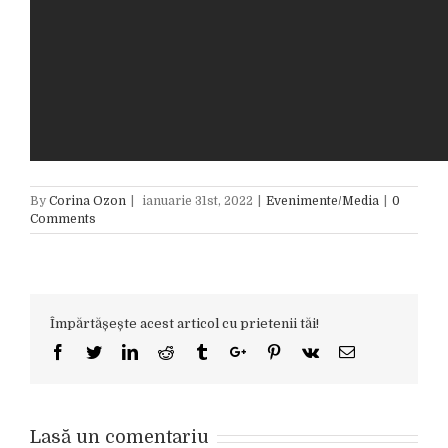
By
Corina Ozon
|
ianuarie 31st, 2022
|
Evenimente/Media
|
0
Comments
Împărtășește acest articol cu prietenii tăi!
Facebook
Twitter
Linkedin
Reddit
Tumblr
Google+
Pinterest
Vk
Email
Lasă un comentariu