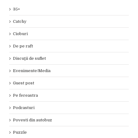
35+
Catchy
Cioburi
De pe raft
Discuţii de suflet
Evenimente/Media
Guest post
Pe fereastra
Podcasturi
Povesti din autobuz
Puzzle