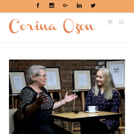
Facebook
Instagram
Google+
Linkedin
Twitter
View
Larger
Image