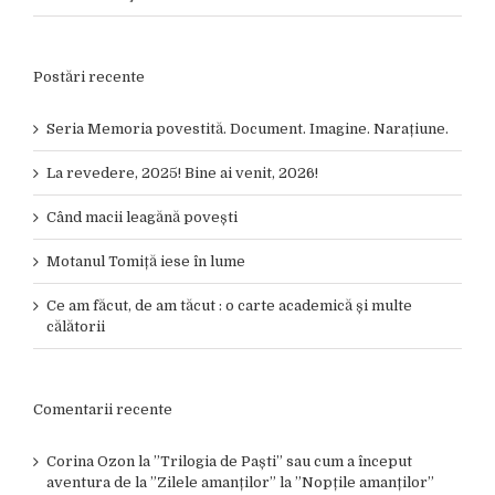
Postări recente
Seria Memoria povestită. Document. Imagine. Narațiune.
La revedere, 2025! Bine ai venit, 2026!
Când macii leagănă povești
Motanul Tomiță iese în lume
Ce am făcut, de am tăcut : o carte academică și multe
călătorii
Comentarii recente
Corina Ozon
la
”Trilogia de Paști” sau cum a început
aventura de la ”Zilele amanților” la ”Nopțile amanților”