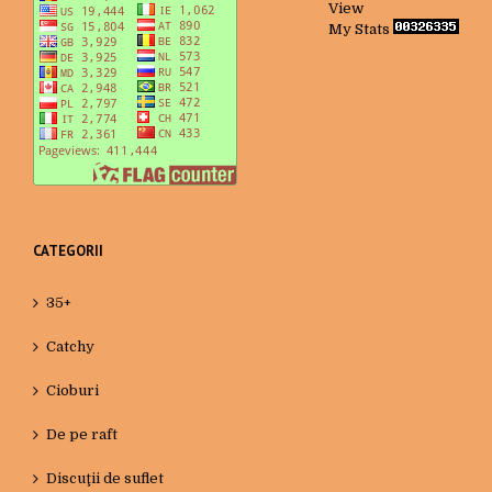
View
My Stats
CATEGORII
35+
Catchy
Cioburi
De pe raft
Discuţii de suflet