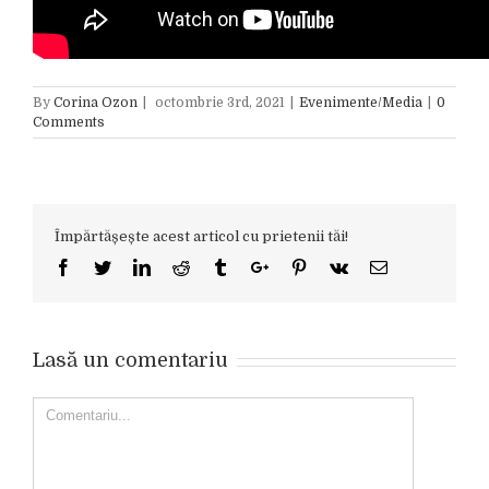
By
Corina Ozon
|
octombrie 3rd, 2021
|
Evenimente/Media
|
0
Comments
Împărtășește acest articol cu prietenii tăi!
Facebook
Twitter
Linkedin
Reddit
Tumblr
Google+
Pinterest
Vk
Email
Lasă un comentariu
Comment