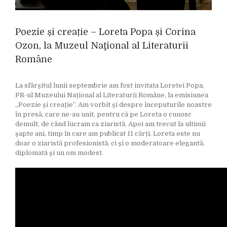
Poezie și creație – Loreta Popa și Corina
Ozon, la Muzeul Naţional al Literaturii
Române
La sfârșitul lunii septembrie am fost invitata Loretei Popa,
PR-ul Muzeului Național al Literaturii Române, la emisiunea
„Poezie și creație”. Am vorbit și despre începuturile noastre
în presă, care ne-au unit, pentru că pe Loreta o cunosc
demult, de când lucram ca ziaristă. Apoi am trecut la ultimii
șapte ani, timp în care am publicat 11 cărți. Loreta este nu
doar o ziaristă profesionistă, ci și o moderatoare elegantă,
diplomată și un om modest.