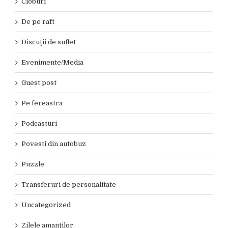
Cioburi
De pe raft
Discuţii de suflet
Evenimente/Media
Guest post
Pe fereastra
Podcasturi
Povesti din autobuz
Puzzle
Transferuri de personalitate
Uncategorized
Zilele amanţilor