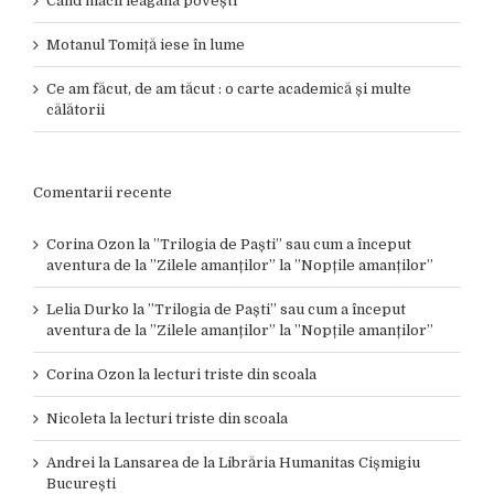
Când macii leagănă povești
Motanul Tomiță iese în lume
Ce am făcut, de am tăcut : o carte academică și multe
călătorii
Comentarii recente
Corina Ozon
la
”Trilogia de Paști” sau cum a început
aventura de la ”Zilele amanților” la ”Nopțile amanților”
Lelia Durko
la
”Trilogia de Paști” sau cum a început
aventura de la ”Zilele amanților” la ”Nopțile amanților”
Corina Ozon
la
lecturi triste din scoala
Nicoleta
la
lecturi triste din scoala
Andrei
la
Lansarea de la Librăria Humanitas Cișmigiu
București