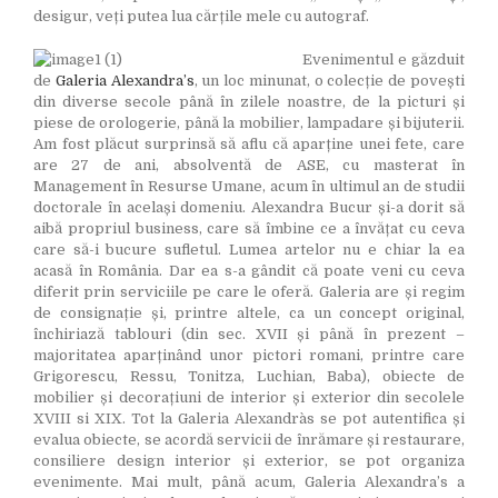
desigur, veți putea lua cărțile mele cu autograf.
Evenimentul e găzduit
de
Galeria Alexandra’s
, un loc minunat, o colecție de povești
din diverse secole până în zilele noastre, de la picturi și
piese de orologerie, până la mobilier, lampadare și bijuterii.
Am fost plăcut surprinsă să aflu că aparține unei fete, care
are 27 de ani, absolventă de ASE, cu masterat în
Management în Resurse Umane, acum în ultimul an de studii
doctorale în același domeniu. Alexandra Bucur și-a dorit să
aibă propriul business, care să îmbine ce a învățat cu ceva
care să-i bucure sufletul. Lumea artelor nu e chiar la ea
acasă în România. Dar ea s-a gândit că poate veni cu ceva
diferit prin serviciile pe care le oferă. Galeria are și regim
de consignație și, printre altele, ca un concept original,
închiriază tablouri (din sec. XVII și până în prezent –
majoritatea aparținând unor pictori romani, printre care
Grigorescu, Ressu, Tonitza, Luchian, Baba), obiecte de
mobilier și decorațiuni de interior și exterior din secolele
XVIII si XIX. Tot la Galeria Alexandra`s se pot autentifica și
evalua obiecte, se acordă servicii de înrămare și restaurare,
consiliere design interior și exterior, se pot organiza
evenimente. Mai mult, până acum, Galeria Alexandra’s a