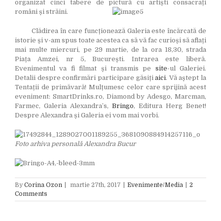
organizat cinci tabere de pictură cu artiști consacrați
români și străini.
Clădirea în care funcționează Galeria este încărcată de
istorie și v-am spus toate acestea ca să vă fac curioși să aflați
mai multe miercuri, pe 29 martie, de la ora 18,30, strada
Piața Amzei, nr 5, București. Intrarea este liberă.
Evenimentul va fi filmat și transmis pe
site
-ul Galeriei.
Detalii despre confirmări participare găsiți
aici
. Vă aștept la
Tentații de primăvară! Mulțumesc celor care sprijină acest
eveniment: SmartDrinks.ro, Diamond by Adesgo, Marcman,
Farmec, Galeria Alexandra’s,
Bringo
, Editura Herg Benet!
Despre Alexandra și Galeria ei vom mai vorbi.
Foto arhiva personală Alexandra Bucur
By
Corina Ozon
|
martie 27th, 2017
|
Evenimente/Media
|
2
Comments