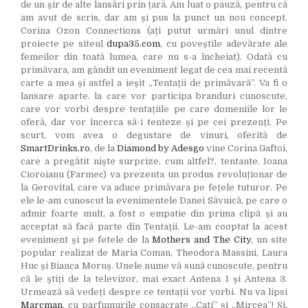
de un șir de alte lansări prin țară. Am luat o pauză, pentru că
am avut de scris, dar am și pus la punct un nou concept,
Corina Ozon Connections (ați putut urmări unul dintre
proiecte pe siteul
dupa35.com
, cu poveștile adevărate ale
femeilor din toată lumea, care nu s-a încheiat). Odată cu
primăvara, am gândit un eveniment legat de cea mai recentă
carte a mea și astfel a ieșit „Tentații de primăvară”. Va fi o
lansare aparte, la care vor participa branduri cunoscute,
care vor vorbi despre tentațiile pe care domeniile lor le
oferă, dar vor încerca să-i tenteze și pe cei prezenți. Pe
scurt, vom avea o degustare de vinuri, oferită de
SmartDrinks.ro
, de la
Diamond by Adesgo
vine Corina Gaftoi,
care a pregătit niște surprize, cum altfel?, tentante. Ioana
Cioroianu (Farmec) va prezenta un produs revoluționar de
la Gerovital, care va aduce primăvara pe fețele tuturor. Pe
ele le-am cunoscut la evenimentele Danei Săvuică, pe care o
admir foarte mult, a fost o empatie din prima clipă și au
acceptat să facă parte din Tentații. Le-am cooptat la acest
eveniment și pe fetele de la
Mothers and The City
, un site
popular realizat de Maria Coman, Theodora Massini, Laura
Huc și Bianca Moruș. Unele nume vă sună cunoscute, pentru
că le știți de la televizor, mai exact Antena 1 și Antena 3.
Urmează să vedeți despre ce tentații vor vorbi. Nu va lipsi
Marcman
, cu parfumurile consacrate „Cati” și „Mircea”! Și,