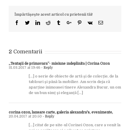
Împărtășește acest articol cu prietenii tăi!
Facebook
Twitter
Linkedin
Reddit
Tumblr
Google+
Pinterest
Vk
Email
2 Comentarii
„Tentații de primăvară”- misiune îndeplinită | Corina Ozon
31.03.2017 at 19:46
- Reply
[…] o serie de obiecte de artă și de colecție, de la
tablouri și până la mobilier. Am scris deja că
aparține inimoasei tinere Alexandra Bucur, un om
de un bun simț și eleganță […]
corina ozon, lansare carte, galeria alexandra's, evenimente,
20.04.2017 at 20:50
- Reply
[…] citat de pe site-ul Corinei Ozon, care a venit la