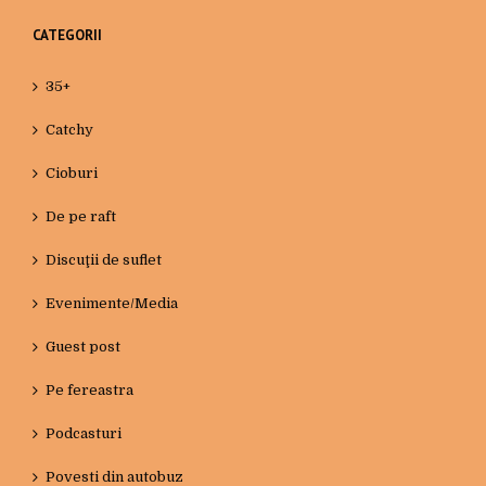
CATEGORII
35+
Catchy
Cioburi
De pe raft
Discuţii de suflet
Evenimente/Media
Guest post
Pe fereastra
Podcasturi
Povesti din autobuz