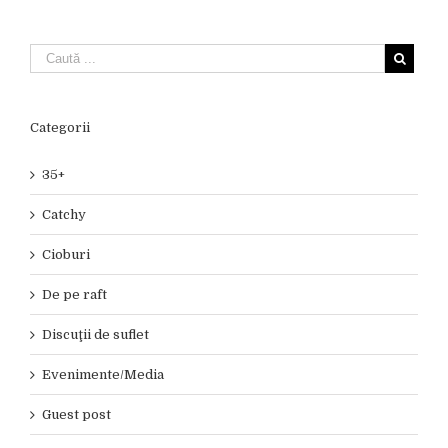
Categorii
35+
Catchy
Cioburi
De pe raft
Discuţii de suflet
Evenimente/Media
Guest post