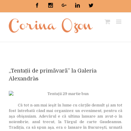
Facebook
Instagram
Google+
Linkedin
Twitter
View
Larger
„Tentații de primăvară” la Galeria
Image
Alexandra`s
Că tot n-am mai ieșit în lume cu cărțile demult și am tot
fost întrebată când mai organizez un eveniment, pentru că
așa obișnuiam. Adevărul e că ultima lansare am avut-o în
noiembrie, anul trecut, la Târgul de carte Gaudeamus.
Tradiția, ca să spun așa, era o lansare în București, urmată