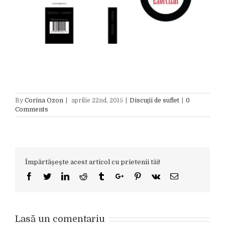
By
Corina Ozon
|
aprilie 22nd, 2015
|
Discuţii de suflet
|
0
Comments
Împărtășește acest articol cu prietenii tăi!
Facebook
Twitter
Linkedin
Reddit
Tumblr
Google+
Pinterest
Vk
Email
Lasă un comentariu