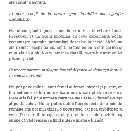
chei pentru lectură.
Ai avut reacţii de la vreun agent imobiliar sau agenţie
imobiliară?
Nu m-am gândit până acum la asta, e o întrebare bună.
Presupun că un agent imobiliar cu ceva experienţă poate
recunoaşte anumite întâmplări descrise în carte. Altfel, nu
am primit reacţii, ba nu, mint, un fost coleg a citit cartea şi
mi-a zis că e ok. N-am intrat în detalii, m-am bucurat că i-a
plăcut, şi atât.
Care este părerea ta despre femei? Ai putea să defineşti femeia
în câteva cuvinte?
Nu pot generaliza – sunt femei şi femei, păreri şi păreri, ar
fi o nebunie să le pun pe toate într-o oală şi să spun – da,
toate-s la fel, prin urmare părerea mea este că femeile-s aşa
şi pe dincolo… Nu aş putea defini femeia nici într-o mie de
romane, mă pot mărgini să o povestesc, cât pot, un blitz ici şi
colo. Dacă ar fi, totuşi, să aleg o alăturare de cuvinte, aş
spune că văd femeia ca fiind putere în stare blândă.