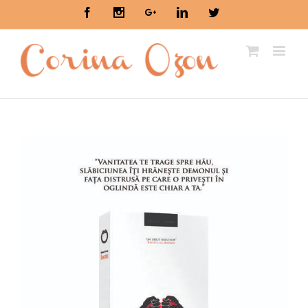
Facebook
Instagram
Google+
Linkedin
Twitter
View
Larger
Image