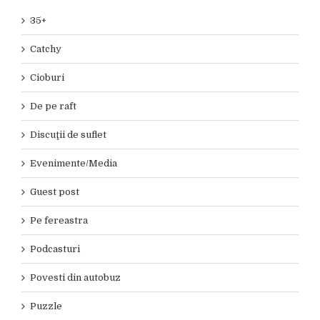
35+
Catchy
Cioburi
De pe raft
Discuţii de suflet
Evenimente/Media
Guest post
Pe fereastra
Podcasturi
Povesti din autobuz
Puzzle