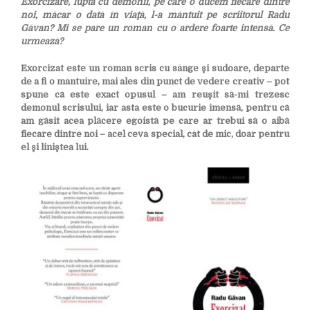
Exorcizare, lupta cu demonii, pe care o ducem fiecare dintre
noi, măcar o dată în viaţă, l-a mântuit pe scriitorul Radu
Găvan? Mi se pare un roman cu o ardere foarte intensă. Ce
urmează?
Exorcizat este un roman scris cu sânge şi sudoare, departe
de a fi o mântuire, mai ales din punct de vedere creativ – pot
spune că este exact opusul – am reuşit să-mi trezesc
demonul scrisului, iar asta este o bucurie imensă, pentru că
am găsit acea plăcere egoistă pe care ar trebui să o aibă
fiecare dintre noi – acel ceva special, cât de mic, doar pentru
el şi liniştea lui.