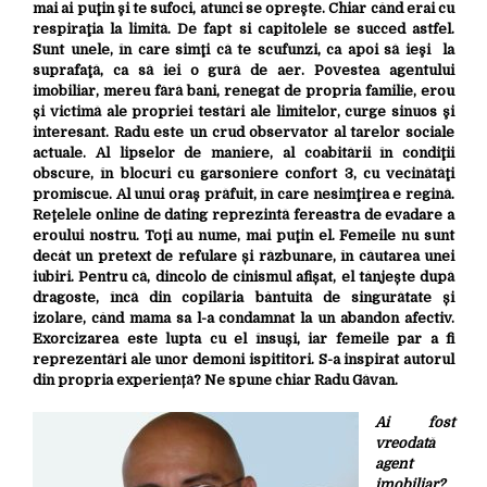
mai ai puţin şi te sufoci, atunci se opreşte. Chiar când erai cu
respiraţia la limită. De fapt si capitolele se succed astfel.
Sunt unele, în care simţi că te scufunzi, ca apoi să ieşi la
suprafaţă, ca să iei o gură de aer. Povestea agentului
imobiliar, mereu fără bani, renegat de propria familie, erou
și victimă ale propriei testări ale limitelor, curge sinuos şi
interesant. Radu este un crud observator al tarelor sociale
actuale. Al lipselor de maniere, al coabitării în condiţii
obscure, în blocuri cu garsoniere confort 3, cu vecinătăţi
promiscue. Al unui oraş prăfuit, în care nesimţirea e regină.
Reţelele online de dating reprezintă fereastra de evadare a
eroului nostru. Toţi au nume, mai puţin el. Femeile nu sunt
decât un pretext de refulare și răzbunare, în căutarea unei
iubiri. Pentru că, dincolo de cinismul afișat, el tânjește după
dragoste, încă din copilăria bântuită de singurătate și
izolare, când mama sa l-a condamnat la un abandon afectiv.
Exorcizarea este lupta cu el însuși, iar femeile par a fi
reprezentări ale unor demoni ispititori. S-a inspirat autorul
din propria experiență? Ne spune chiar Radu Găvan.
Ai fost
vreodată
agent
imobiliar?