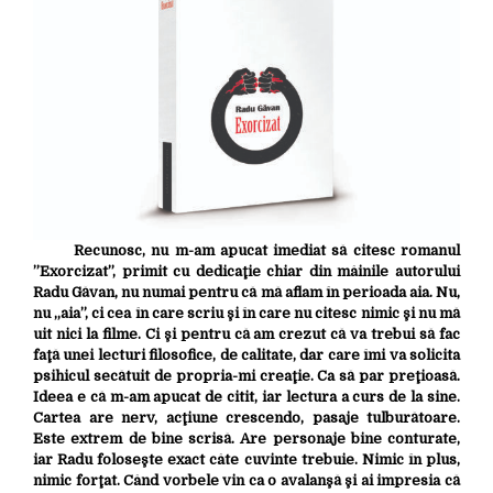
Recunosc, nu m-am apucat imediat să citesc romanul
”Exorcizat”, primit cu dedicaţie chiar din mâinile autorului
Radu Găvan, nu numai pentru că mă aflam în perioada aia. Nu,
nu „aia”, ci cea în care scriu şi în care nu citesc nimic şi nu mă
uit nici la filme. Ci şi pentru că am crezut că va trebui să fac
faţă unei lecturi filosofice, de calitate, dar care îmi va solicita
psihicul secătuit de propria-mi creaţie. Ca să par preţioasă.
Ideea e că m-am apucat de citit, iar lectura a curs de la sine.
Cartea are nerv, acţiune crescendo, pasaje tulburătoare.
Este extrem de bine scrisă. Are personaje bine conturate,
iar Radu foloseşte exact câte cuvinte trebuie. Nimic în plus,
nimic forţat. Când vorbele vin ca o avalanşă şi ai impresia că