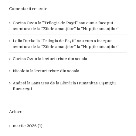
Comentarii recente
Corina Ozon
la
”Trilogia de Paști” sau cum a început
aventura de la ”Zilele amanților” la ”Nopțile amanților”
Lelia Durko
la
”Trilogia de Paști” sau cum a început
aventura de la ”Zilele amanților” la ”Nopțile amanților”
Corina Ozon
la
lecturi triste din scoala
Nicoleta
la
lecturi triste din scoala
Andrei
la
Lansarea de la Librăria Humanitas Cișmigiu
București
Arhive
martie 2026 (1)