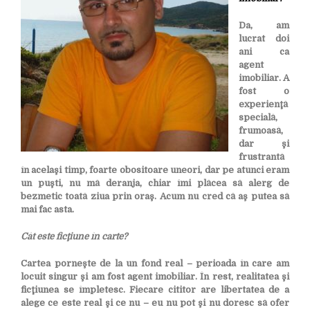
Da, am
lucrat doi
ani ca
agent
imobiliar. A
fost o
experienţă
specială,
frumoasă,
dar şi
frustrantă
în acelaşi timp, foarte obositoare uneori, dar pe atunci eram
un puşti, nu mă deranja, chiar îmi plăcea să alerg de
bezmetic toată ziua prin oraş. Acum nu cred că aş putea să
mai fac asta.
Cât este ficţiune în carte?
Cartea porneşte de la un fond real – perioada în care am
locuit singur şi am fost agent imobiliar. În rest, realitatea şi
ficţiunea se împletesc. Fiecare cititor are libertatea de a
alege ce este real şi ce nu – eu nu pot şi nu doresc să ofer