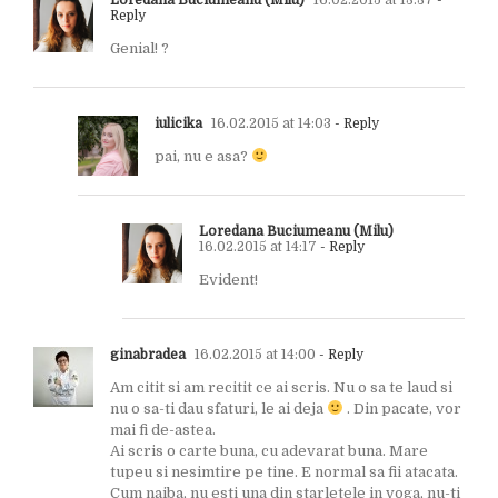
Loredana Buciumeanu (Milu)
16.02.2015 at 13:37
-
Reply
Genial! ?
iulicika
16.02.2015 at 14:03
- Reply
pai, nu e asa?
Loredana Buciumeanu (Milu)
16.02.2015 at 14:17
- Reply
Evident!
ginabradea
16.02.2015 at 14:00
- Reply
Am citit si am recitit ce ai scris. Nu o sa te laud si
nu o sa-ti dau sfaturi, le ai deja
. Din pacate, vor
mai fi de-astea.
Ai scris o carte buna, cu adevarat buna. Mare
tupeu si nesimtire pe tine. E normal sa fii atacata.
Cum naiba, nu esti una din starletele in voga, nu-ti