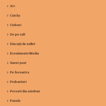
35+
Catchy
Cioburi
De pe raft
Discuţii de suflet
Evenimente/Media
Guest post
Pe fereastra
Podcasturi
Povesti din autobuz
Puzzle