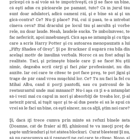
pricepi că n-ai voie să te împotriveşti, că ţi se face un bine,
că eşti adus cu picioarele pe pamânt, tuto? Că în jurul tău
sunt doar adulatori, adică oameni răi, şi e bine să ai şi un
gică-contra? Ce? Nu-ţi place? Păi, cui îi pasă, te-a întrebat
cineva ceva? Stai dracului pe locul tău şi ascultă şi vorbe
rele, nu doar laude. Neah, laudele sucks. Te îmbolnăvesc, te
fac nefericit, apoi înnebuneşti. Cică aşa se întâmplă şi cu tipa
care a scris Harry Potter şi cu autoarea menopauzată a lui
„Fifty Shades of Grey”. Şi pe Bruckner îl supără rău bila din
acelaşi motiv de insulină verbală. Noroc că au fost aduşi la
realitate. Taci, şi primeşte binele care ţi se face! Nu ştii
nimic, degeaba scrii cărţi şi faci
piar
profesionist, nu din
auzite. Iar cei care te citesc te pot face preş, te pot jigni şi
trage de păr când vrea muşchiul lor. Ce? Tu nu faci la fel cu
Mihai Albu, când îi porţi pantofii, sau cu patronul de la
restaurantul unde mai mănânci? Nu-i aşa că ţi s-a întâmplat
să-i vezi mai cu capul în nori şi absorbiţi de treaba lor, ţi-ai
netezit părul, ai tuşit uşor şi te-ai dus peste ei să le spui că
vrei să le faci un bine, că eşti sincer, nu ca alţii, ştim noi care?
Şi, dacă îţi trece cumva prin minte să refuzi binele ăsta
(Doamne, cât de fraier ai fi!), ghinionul te va însoţi preţ de
şapte unfrienduri şi tot atâtea blockuri. Curat blestem! Şi nu,
să nu carecumva să îi respecţi pe cei care te citesc. Nooo, şi