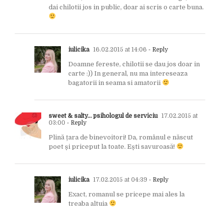
dai chilotii jos in public, doar ai scris o carte buna.
iulicika
16.02.2015 at 14:06
- Reply
Doamne fereste, chilotii se dau jos doar in
carte :)) In general, nu ma intereseaza
bagatorii in seama si amatorii
sweet & salty... psihologul de serviciu
17.02.2015 at
03:00
- Reply
Plină țara de binevoitori! Da, românul e născut
poet și priceput la toate. Ești savuroasă!
iulicika
17.02.2015 at 04:39
- Reply
Exact, romanul se pricepe mai ales la
treaba altuia