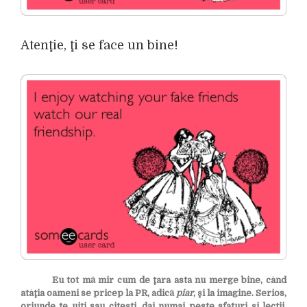
Atenţie, ţi se face un bine!
Eu tot mă mir cum de ţara asta nu merge bine, când
atâţia oameni se pricep la PR, adică
piar
, şi la imagine. Serios,
oriunde te uiţi sau citeşti, dai numai peste sfaturi şi lecţii.