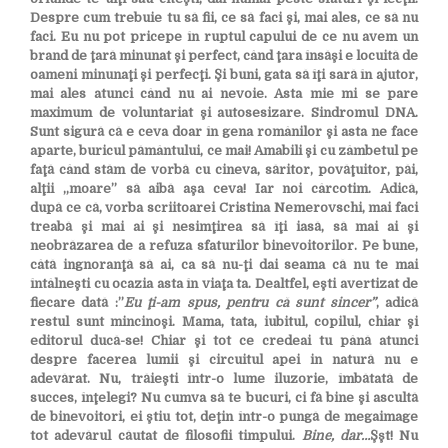
Despre cum trebuie tu să fii, ce să faci şi, mai ales, ce să nu
faci. Eu nu pot pricepe în ruptul capului de ce nu avem un
brand de ţară minunat şi perfect, când ţara însăşi e locuită de
oameni minunaţi şi perfecţi. Şi buni, gata să îţi sară în ajutor,
mai ales atunci când nu ai nevoie. Asta mie mi se pare
maximum de voluntariat şi autosesizare. Sindromul DNA.
Sunt sigură că e ceva doar în gena românilor şi asta ne face
aparte, buricul pământului, ce mai! Amabili şi cu zâmbetul pe
faţă când stăm de vorbă cu cineva, săritor, povăţuitor, păi,
alţii „moare” să aibă aşa ceva! Iar noi cârcotim. Adică,
după ce că, vorba scriitoarei Cristina Nemerovschi, mai faci
treabă şi mai ai şi nesimţirea să îţi iasă, să mai ai şi
neobrăzarea de a refuza sfaturilor binevoitorilor. Pe bune,
câtă ingnoranţă să ai, ca să nu-ţi dai seama că nu te mai
întâlneşti cu ocazia asta în viaţa ta. Dealtfel, eşti avertizat de
fiecare dată :”
Eu ţi-am spus, pentru că sunt sincer”
, adică
restul sunt mincinoşi. Mama, tata, iubitul, copilul, chiar şi
editorul ducă-se! Chiar şi tot ce credeai tu până atunci
despre facerea lumii şi circuitul apei in natură nu e
adevărat. Nu, trăieşti într-o lume iluzorie, îmbătată de
succes, înţelegi? Nu cumva să te bucuri, ci fă bine şi ascultă
de binevoitori, ei ştiu tot, deţin într-o pungă de megaimage
tot adevărul căutat de filosofii timpului.
Bine, dar…
Şşt! Nu