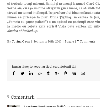
ei trebuie tocaţi mărunt, jigniţi şi aruncaţi la gunoi. Clar? Că,
vorba aia, cu aşa un bine strigat în gura mare, ca să audă tot
târgul, nu te mai întâlneşti. În ţara lucrului bine nefăcut, toată
lumea se pricepe la piar. Otilia Ţigănaş, în cartea ta (aia,
„Femeia cu şapte pălării”) e un episod cu pacienţii care vin
la medic cu reţeta gata scrisă! Viaţa bate cartea.
I`m fifty
shades of fucked up!
By
Corina Ozon
|
februarie 16th, 2015
|
Puzzle
|
7 Comments
Împărtășește acest articol cu prietenii tăi!
Facebook
Twitter
Linkedin
Reddit
Tumblr
Google+
Pinterest
Vk
Email
7 Comentarii