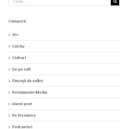
Categorii
35+
Catchy
Cioburi
De pe raft
Discuţii de suflet
Evenimente/Media
Guest post
Pe fereastra
Podcasturi