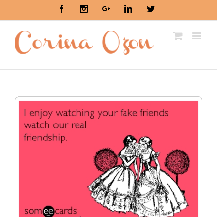
Facebook
Instagram
Google+
Linkedin
Twitter
View
Larger
Image