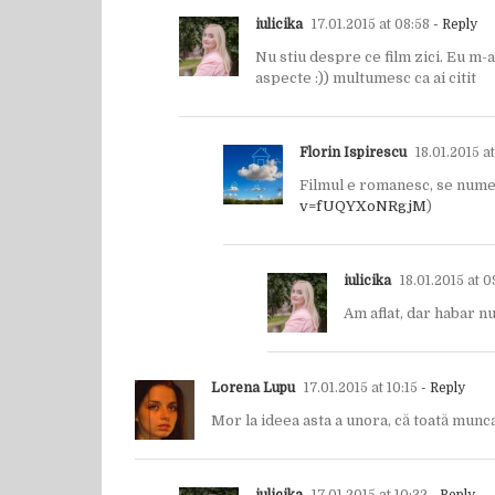
iulicika
17.01.2015 at 08:58
- Reply
Nu stiu despre ce film zici. Eu m-
aspecte :)) multumesc ca ai citit
Florin Ispirescu
18.01.2015 a
Filmul e romanesc, se numest
v=fUQYXoNRgjM
)
iulicika
18.01.2015 at 0
Am aflat, dar habar n
Lorena Lupu
17.01.2015 at 10:15
- Reply
Mor la ideea asta a unora, că toată munca