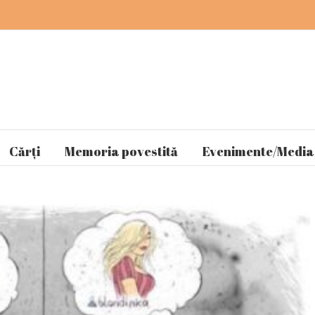
Cărți
Memoria povestită
Evenimente/Media