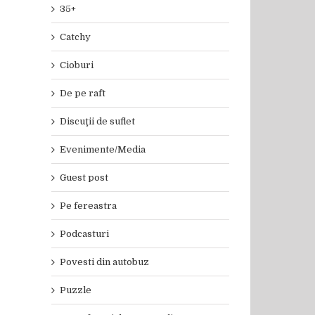
35+
Catchy
Cioburi
De pe raft
Discuţii de suflet
Evenimente/Media
Guest post
Pe fereastra
Podcasturi
Povesti din autobuz
Puzzle