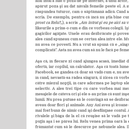
Mai întâi a luat o poză de pe internet, a unui actor, 
apărut poza şi au dat năvală femeile peste el. A 
răspundea tuturor, cam o săptămână adică. Când a aj
scria. De exemplu, pentru că încă nu ştia bine cu
prost ca Relu?
„), a scris „
Am intrat şi eu pe aici să 
likeurile a prins-o cum e din ce vorbeau colegii. Îş
gagicilor agăţate. Unele erau dezbrăcate şi poveste
ales când spuneau cum se certau alea între ele. Musai
nu avea ce povesti. Nu a vrut să spună că e „singur
complicată”. Asta nu avea cum să nu le facă pe feme
Aşa că, în fiecare zi când ajungea acasă, imediat 
ofertă, iar copilul, un calculator. Aşa că toată lum
Facebook, se gândea că doar să vadă cum e, nu avea
în când, nevastă-sa râdea singură, îi zicea că vorb
către miezul nopţii, în care adormea pe laptop slei
selectiv. A ales trei tipe cu care vorbea mai me
mesajele de câteva ori şi ele s-au prins că sunt înşel
lumii. Nu prea putuse să le convingă să se dezbrace
aveau doar flori şi animale. Any Ani avea şi icoane 
mai fost bună de nimic când îşi desfiinţase contul. 
rivalele şi băga de la el că reuşise să le vadă pe 
puţin aşa i se părea lui. Relu venea prima oară la 
frământat cum să le descurce pe nebunele alea. Îl