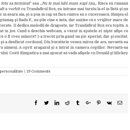
totu sa terminat
” sau „
Nu te mai iubi mam supi rau
„. Risca să rămână
lt a vorbit cu Trandafirul Roz, ea intrase mai târziu la el în listă şi nu
 în seara aia, şi-a pus în cap să facă cumva să o cucerească. Simţea el
 Poptamaş şi Radu F., nu ştie cine e ăsta, dar auzise că e vrăjitor mare de
cerate. Îi dedica melodii de dragoste, iar Trandafirul Roz era topită. A
gât în jos. Când a deschis webcam, a văzut în spatele ei nişte afişe cu
 o fi vreo minoră? I-a trecut prin gând un pic speriat, dar şi excitat.
i şi-a desfăcut cordonul. Din bucătărie venea miros de ars, nevastă-sa
a nimeni. A oprit aragazul şi a intrat în camera copiilor. Nevastă-sa
orului. Costi Simpaticu a mai apucat să vadă afişele cu Donald şi Mickey
 personalitate
|
19 Comments
Facebook
Twitter
Linkedin
Reddit
Tumblr
Google+
Pinterest
Vk
Ema