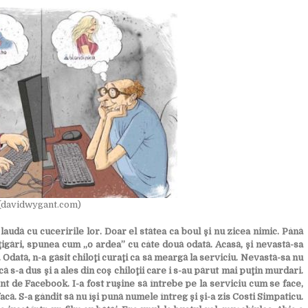
(davidwygant.com)
udă cu cuceririle lor. Doar el stătea ca boul şi nu zicea nimic. Până
ţigări, spunea cum „o ardea” cu câte două odată. Acasă, şi nevastă-sa
 Odată, n-a găsit chiloţi curaţi ca să meargă la serviciu. Nevastă-sa nu
 s-a dus şi a ales din coş chiloţii care i s-au părut mai puţin murdari.
ont de Facebook. I-a fost ruşine să întrebe pe la serviciu cum se face,
-l facă. S-a gândit să nu îşi pună numele întreg şi şi-a zis Costi Simpaticu.