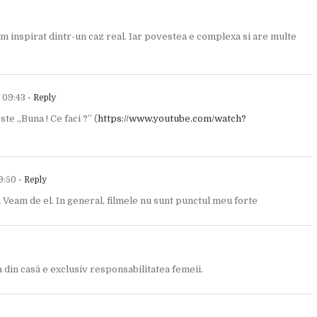
am inspirat dintr-un caz real. Iar povestea e complexa si are multe
t 09:43
- Reply
e „Buna ! Ce faci ?” (
https://www.youtube.com/watch?
9:50
- Reply
u Veam de el. In general, filmele nu sunt punctul meu forte
 din casă e exclusiv responsabilitatea femeii.