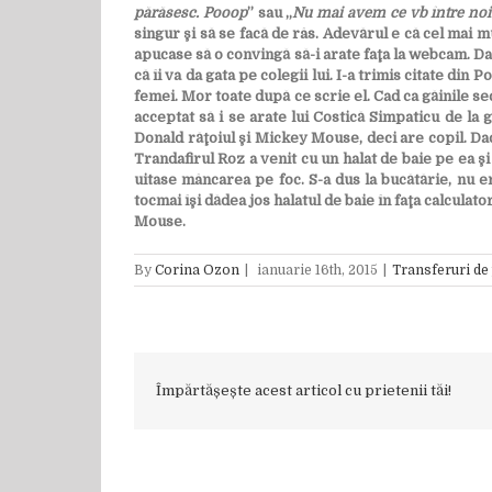
părăsesc. Pooop
” sau „
Nu mai avem ce vb între noi 
singur şi să se facă de râs. Adevărul e că cel mai mu
apucase să o convingă să-i arate faţa la webcam. Dar
că îi va da gata pe colegii lui. I-a trimis citate din
femei. Mor toate după ce scrie el. Cad ca găinile se
acceptat să i se arate lui Costică Simpaticu de la 
Donald răţoiul şi Mickey Mouse, deci are copil. Dacă
Trandafirul Roz a venit cu un halat de baie pe ea ş
uitase mâncarea pe foc. S-a dus la bucătărie, nu er
tocmai îşi dădea jos halatul de baie în faţa calculat
Mouse.
By
Corina Ozon
|
ianuarie 16th, 2015
|
Transferuri de
Împărtășește acest articol cu prietenii tăi!