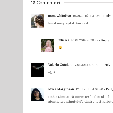
19 Comentarii
samewhiteblue
16.01.2015 at 23:24
- Reply
Final neașteptat. Am râs!
iulicika
16.01.2015 at 23:37
- Reply
Valeria Crăciun
17.01.2015 at 01:01
- Reply
=))))
Erika Marginean
17.01.2015 at 08:56
- Repl
Haha! Simpatică poveste! ( a fost si subi
atenţie „conţinutului”…dintre toţi „priete