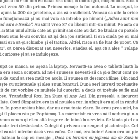
a jucat într-un film cu bătăi. Era unul, la bustul gol, muşchiulos. Abia a
avut vreo 50 din prima. Primea mesaje la foc automat. La început, le
uns la 200 de prietene, a zis că e suficient. Veneau ca oile la orice
m funcţionează şi nu mai voia să întrebe pe nimeni („
Adică sunt mai
văd care e treaba”
. Au sărit vreo 37 cu likeuri într-un minut. Pe asta cu
i arătau unul altuia câte au primit sau câte au dat. Se lăudau cu pozele
au cum le-au convins să îşi dea jos sutienul. Îi era ciudă pe ei, mai
 era să-şi schimbe şi el tactica. Altfel, risca să fie luat de prost. Că
”, că părea disperat sau neserios, gândea el, aşa că a ales ” relaţie
i curioase şi să se înduioşeze.
după ce mânca, se aşeza la laptop. Nevastă-sa avea o tabletă luată la
ea era seara ocupată. El nu-i spusese nevesti-sii că şi-a făcut cont pe
 de gând să stea mult pe acolo. Îi spunea că descarcă filme. Din când
eşte cu prietenele şi alea spun bancuri. După seri întregi prelungite
t de cât vorbise cu multele lui cuceriri, a decis că trebuie să fie mai
reu. Trandafirul Roz, Iza Zuza şi Any Ani. Din greşeală, a încurcat
ate. Costi Simpaticu era în al nouălea cer, în sfârşit era şi el în rândul
. În poze arătau bine, dar nu erau toate clare. Ba erau prea mici, ba
şi îl plăcea rău pe Poptămaş. I-a mărturisit că vrea să îl seducă şi n-a
Acum venea şi el cu altă tragere de inimă la serviciu. Se lăuda şi el cu
toate trei dezbrăcate. Colegii îl priveau cu respect şi admiraţie. Cel
el ca să-l întrebe dacă vrea cafea. Ce mai, era boier! Acum era un pic
 băteau la cap cu mesaje: „
Dacă nu termini cu jegoasa aia de Zuza te