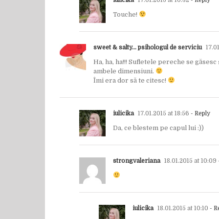
iulicika
17.01.2015 at 10:32
- Reply
Touche!
sweet & salty... psihologul de serviciu
17.01
Ha, ha, ha!!! Sufletele pereche se găsesc ș
ambele dimensiuni.
Îmi era dor să te citesc!
iulicika
17.01.2015 at 18:56
- Reply
Da, ce blestem pe capul lui :))
strongvaleriana
18.01.2015 at 10:09
iulicika
18.01.2015 at 10:10
- R