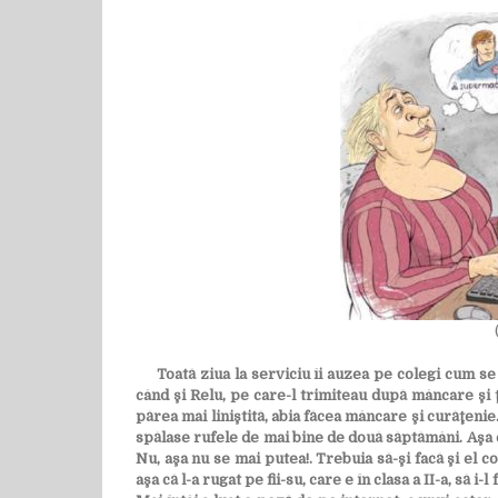
Toată ziua la serviciu îi auzea pe colegi cum se la
când şi Relu, pe care-l trimiteau după mâncare şi 
părea mai liniştită, abia făcea mâncare şi curăţenie.
spălase rufele de mai bine de două săptămâni. Aşa că
Nu, aşa nu se mai putea!. Trebuia să-şi facă şi el c
aşa că l-a rugat pe fii-su, care e în clasa a II-a, să i