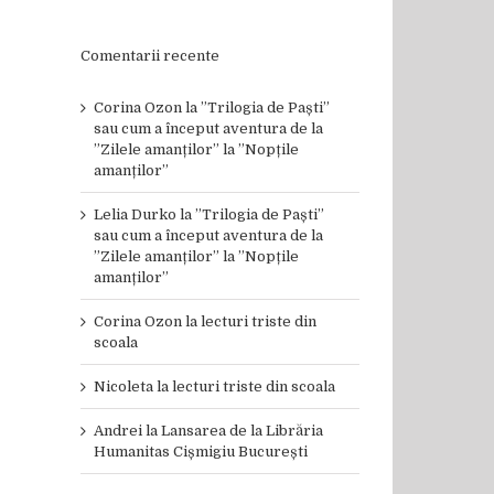
Comentarii recente
Corina Ozon
la
”Trilogia de Paști”
sau cum a început aventura de la
”Zilele amanților” la ”Nopțile
amanților”
Lelia Durko
la
”Trilogia de Paști”
sau cum a început aventura de la
”Zilele amanților” la ”Nopțile
amanților”
Corina Ozon
la
lecturi triste din
scoala
Nicoleta
la
lecturi triste din scoala
Andrei
la
Lansarea de la Librăria
Humanitas Cișmigiu București