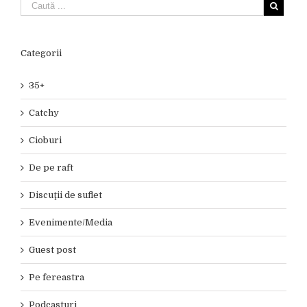
Categorii
35+
Catchy
Cioburi
De pe raft
Discuţii de suflet
Evenimente/Media
Guest post
Pe fereastra
Podcasturi