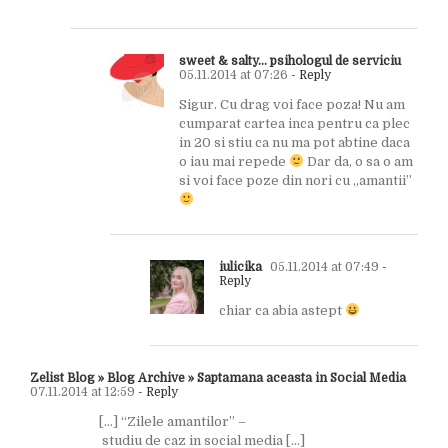
sweet & salty... psihologul de serviciu
05.11.2014 at 07:26
- Reply
Sigur. Cu drag voi face poza! Nu am
cumparat cartea inca pentru ca plec
in 20 si stiu ca nu ma pot abtine daca
o iau mai repede
Dar da, o sa o am
si voi face poze din nori cu „amantii”
iulicika
05.11.2014 at 07:49
-
Reply
chiar ca abia astept
Zelist Blog » Blog Archive » Saptamana aceasta in Social Media
07.11.2014 at 12:59
- Reply
[…] “Zilele amantilor” –
studiu de caz in social media […]