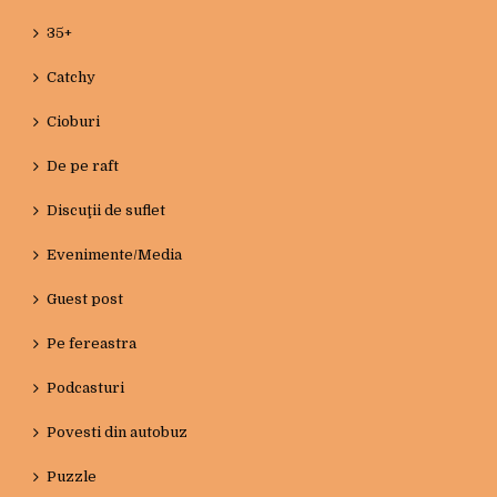
35+
Catchy
Cioburi
De pe raft
Discuţii de suflet
Evenimente/Media
Guest post
Pe fereastra
Podcasturi
Povesti din autobuz
Puzzle