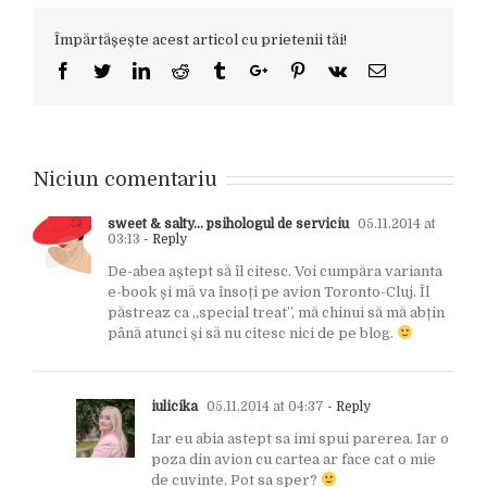
Împărtășește acest articol cu prietenii tăi!
Facebook
Twitter
Linkedin
Reddit
Tumblr
Google+
Pinterest
Vk
Email
Niciun comentariu
sweet & salty... psihologul de serviciu
05.11.2014 at
03:13
- Reply
De-abea aștept să îl citesc. Voi cumpăra varianta
e-book și mă va însoți pe avion Toronto-Cluj. Îl
păstreaz ca „special treat”, mă chinui să mă abțin
până atunci și să nu citesc nici de pe blog.
iulicika
05.11.2014 at 04:37
- Reply
Iar eu abia astept sa imi spui parerea. Iar o
poza din avion cu cartea ar face cat o mie
de cuvinte. Pot sa sper?