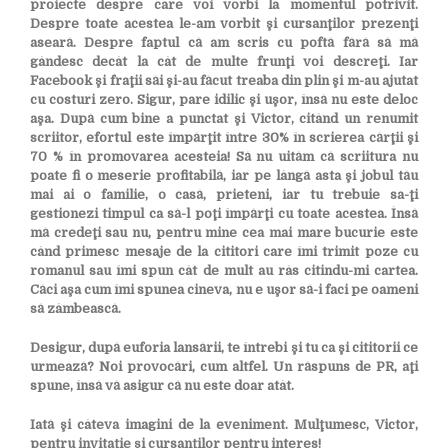
proiecte despre care voi vorbi la momentul potrivit.
Despre toate acestea le-am vorbit şi cursanţilor prezenţi
aseară. Despre faptul că am scris cu poftă fără să mă
gândesc decât la cât de multe frunţi voi descreţi. Iar
Facebook şi fraţii săi şi-au făcut treaba din plin şi m-au ajutat
cu costuri zero. Sigur, pare idilic şi uşor, însă nu este deloc
aşa. După cum bine a punctat şi Victor, citând un renumit
scriitor, efortul este împărţit între 30% în scrierea cărţii şi
70 % în promovarea acesteia! Să nu uităm că scriitura nu
poate fi o meserie profitabilă, iar pe lângă asta şi jobul tău
mai ai o familie, o casă, prieteni, iar tu trebuie sa-ţi
gestionezi timpul ca să-l poţi împărţi cu toate acestea. Însă
mă credeţi sau nu, pentru mine cea mai mare bucurie este
când primesc mesaje de la cititori care îmi trimit poze cu
romanul sau îmi spun cât de mult au râs citindu-mi cartea.
Căci aşa cum îmi spunea cineva, nu e uşor să-i faci pe oameni
să zâmbească.
Desigur, după euforia lansării, te întrebi şi tu ca şi cititorii ce
urmează? Noi provocări, cum altfel. Un răspuns de PR, aţi
spune, însă vă asigur că nu este doar atât.
Iată şi câteva imagini de la eveniment. Mulţumesc, Victor,
pentru invitaţie şi cursanţilor pentru interes!