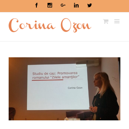
Facebook
Instagram
Google+
Linkedin
Twitter
View
Larger
Image