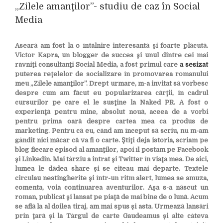
„Zilele amanţilor”- studiu de caz în Social
Media
Aseară am fost la o întâlnire interesantă şi foarte plăcută.
Victor Kapra, un blogger de succes şi unul dintre cei mai
râvniţi consultanţi Social Media, a fost primul care
a sesizat
puterea reţelelor de socializare în promovarea romanului
meu „Zilele amanţilor”. Drept urmare, m-a invitat să vorbesc
despre cum am făcut eu popularizarea cărţii, în cadrul
cursurilor pe care el le susţine la Naked PR. A fost o
experienţă pentru mine, absolut nouă, aceea de a vorbi
pentru prima oară despre cartea mea ca produs de
marketing. Pentru că eu, când am început să scriu, nu m-am
gândit nici măcar că va fi o carte. Ştiţi deja istoria, scriam pe
blog fiecare episod al amanţilor, apoi îl postam pe Facebook
şi Linkedin. Mai târziu a intrat şi Twitter în viaţa mea. De aici,
lumea le dădea share şi se citeau mai departe. Textele
circulau nestingherite şi într-un ritm alert, lumea se amuza,
comenta, voia continuarea aventurilor. Aşa s-a născut un
roman, publicat şi lansat pe piaţă de mai bine de o lună. Acum
se află la al doilea tiraj, am mai spus şi asta. Urmează lansări
prin ţară şi la Târgul de carte Gaudeamus şi alte câteva