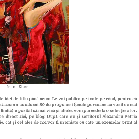
Irene Sheri
te idei de titlu până acum. Le voi publica pe toate pe rând, pentru că
ână acum s-au adunat 80 de propuneri (unele persoane au venit cu mai
mită) e posibil să mai vină şi altele, vom purcede la o selecţie a lor.
ace direct aici, pe blog. După care eu şi scriitorul Alexandru Petria
ic, cât şi cel ales de noi vor fi premiate cu câte un exemplar print al