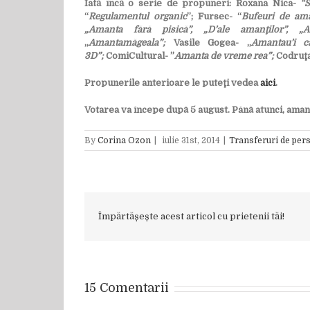
Iată încă o serie de propuneri: Roxana Nica-
“S
“
Regulamentul organic
”; Fursec- “
Bufeuri de aman
„Amanta fără pisică”, „D’ale amanţilor”,
„
Amantamăgeala”;
Vasile Gogea- „
Amantau’i ca
3D”;
ComiCultural- ”
Amanta de vreme rea”;
Codruţa
Propunerile anterioare le puteţi vedea
aici
.
Votarea va începe după 5 august. Până atunci, aman
By
Corina Ozon
|
iulie 31st, 2014
|
Transferuri de pers
Împărtășește acest articol cu prietenii tăi!
15 Comentarii