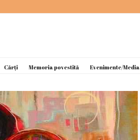
Cărți
Memoria povestită
Evenimente/Media