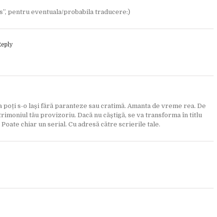
ss”, pentru eventuala/probabila traducere:)
Reply
 poți s-o lași fără paranteze sau cratimă. Amanta de vreme rea. De
patrimoniul tău provizoriu. Dacă nu căștigă, se va transforma în titlu
Poate chiar un serial. Cu adresă către scrierile tale.