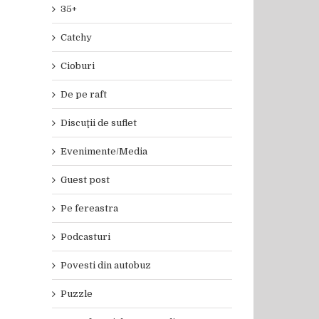
35+
Catchy
Cioburi
De pe raft
Discuţii de suflet
Evenimente/Media
Guest post
Pe fereastra
Podcasturi
Povesti din autobuz
Puzzle