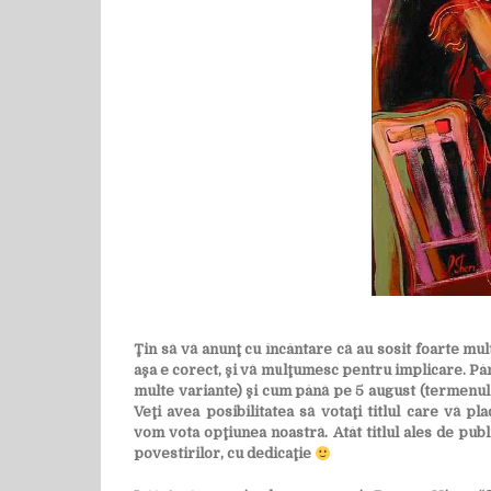
Ţin să vă anunţ cu încântare că au sosit foarte mul
aşa e corect, şi vă mulţumesc pentru implicare. P
multe variante) şi cum până pe 5 august (termenul li
Veţi avea posibilitatea să votaţi titlul care vă pl
vom vota opţiunea noastră. Atât titlul ales de publ
povestirilor, cu dedicaţie