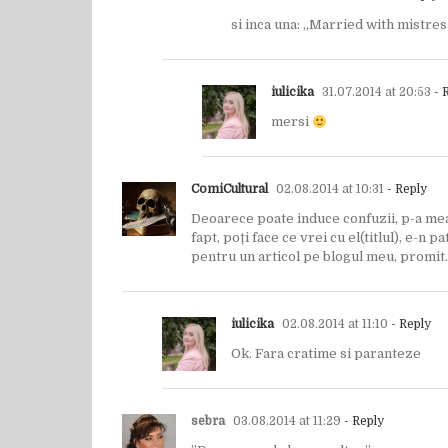
si inca una: „Married with mistre
iulicika
31.07.2014 at 20:53
- 
mersi
ComiCultural
02.08.2014 at 10:31
- Reply
Deoarece poate induce confuzii, p-a mea
fapt, poți face ce vrei cu el(titlul), e-n 
pentru un articol pe blogul meu, promit. 
iulicika
02.08.2014 at 11:10
- Reply
Ok. Fara cratime si paranteze
sebra
03.08.2014 at 11:29
- Reply