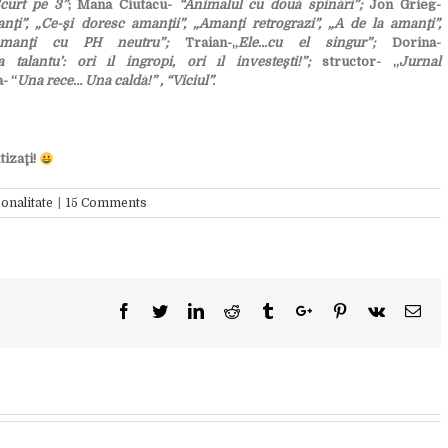
curt pe 3”
; Mana Ciutacu-
“Animalul cu două spinări”;
Jon Grieg-
ţi”, „Ce-şi doresc amanţii”, „Amanţi retrograzi”, „A de la amanţi”,
 „Amanţi cu PH neutru”;
Traian-„
Ele.
..cu el singur”;
Dorina-
 talantu’: ori îl ingropi, ori îl investeşti!”;
structor- „
Jurnal
- “
Una rece… Una caldă!” , “Viciul”.
tizaţi!
onalitate
|
15 Comments
Facebook
Twitter
Linkedin
Reddit
Tumblr
Google+
Pinterest
Vk
Ema