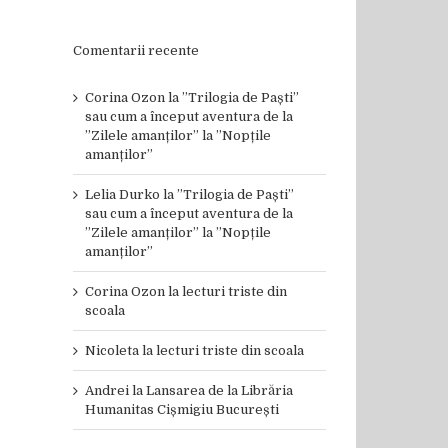
Comentarii recente
Corina Ozon
la
”Trilogia de Paști”
sau cum a început aventura de la
”Zilele amanților” la ”Nopțile
amanților”
Lelia Durko
la
”Trilogia de Paști”
sau cum a început aventura de la
”Zilele amanților” la ”Nopțile
amanților”
Corina Ozon
la
lecturi triste din
scoala
Nicoleta
la
lecturi triste din scoala
Andrei
la
Lansarea de la Librăria
Humanitas Cișmigiu București