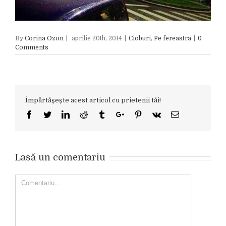
By
Corina Ozon
|
aprilie 20th, 2014
|
Cioburi
,
Pe fereastra
|
0
Comments
Împărtășește acest articol cu prietenii tăi!
Facebook
Twitter
Linkedin
Reddit
Tumblr
Google+
Pinterest
Vk
Email
Lasă un comentariu
Comment