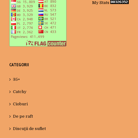
My Stats
CATEGORII
35+
Catchy
Cioburi
De pe raft
Discuţii de suflet