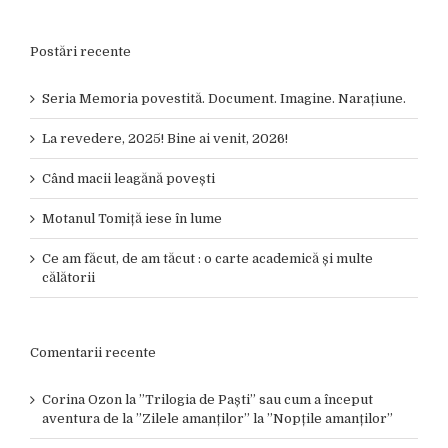
Postări recente
Seria Memoria povestită. Document. Imagine. Narațiune.
La revedere, 2025! Bine ai venit, 2026!
Când macii leagănă povești
Motanul Tomiță iese în lume
Ce am făcut, de am tăcut : o carte academică și multe
călătorii
Comentarii recente
Corina Ozon
la
”Trilogia de Paști” sau cum a început
aventura de la ”Zilele amanților” la ”Nopțile amanților”