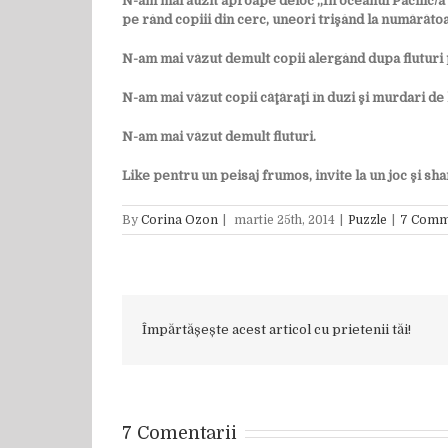
N-am mai auzit aproape deloc „În oceanul Pacific/a i
pe rând copiii din cerc, uneori trişând la numărătoa
N-am mai văzut demult copii alergând dupa fluturi 
N-am mai văzut copii căţăraţi în duzi şi murdari de 
N-am mai văzut demult fluturi.
Like pentru un peisaj frumos, invite la un joc şi sha
By
Corina Ozon
|
martie 25th, 2014
|
Puzzle
|
7 Comm
Împărtășește acest articol cu prietenii tăi!
7 Comentarii