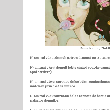
Dania Piotti, „Chi
N-am mai văzut demult şotron desenat pe trotuare. D
N- am mai văzut demult fetiţe sărind coarda (campio
apoi cartiere).
N- am mai văzut aproape deloc băieţi confecţionându
înnădeau prin casă te miri ce.
N-am mai văzut aproape deloc cornete de hârtie suf
pălăriile domnilor.