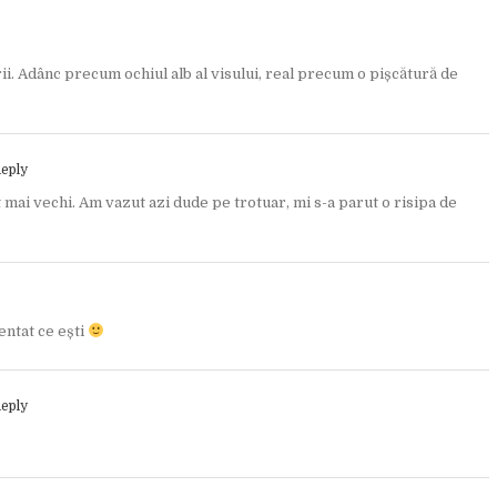
rii. Adânc precum ochiul alb al visului, real precum o pișcătură de
Reply
 mai vechi. Am vazut azi dude pe trotuar, mi s-a parut o risipa de
lentat ce ești
Reply