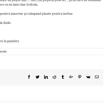
eşit un peşte mic…”, nici „La popa la poartă…”, prin care se eliminau
re ca să iasă cine trebuia.
pentru insectar şi culegând plante pentru ierbar.
la dude.
re la gânduri.
ents
Facebook
Twitter
Linkedin
Reddit
Tumblr
Google+
Pinterest
Vk
Ema