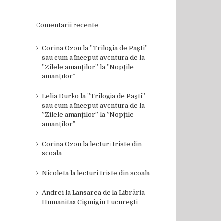
Comentarii recente
Corina Ozon
la
”Trilogia de Paști”
sau cum a început aventura de la
”Zilele amanților” la ”Nopțile
amanților”
Lelia Durko
la
”Trilogia de Paști”
sau cum a început aventura de la
”Zilele amanților” la ”Nopțile
amanților”
Corina Ozon
la
lecturi triste din
scoala
Nicoleta
la
lecturi triste din scoala
Andrei
la
Lansarea de la Librăria
Humanitas Cișmigiu București