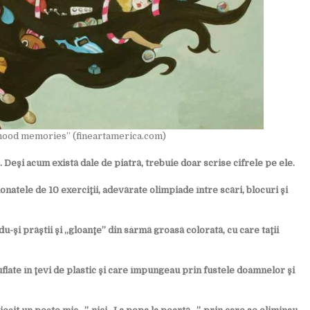
ldhood memories” (fineartamerica.com)
eşi acum există dale de piatră, trebuie doar scrise cifrele pe ele.
natele de 10 exerciţii, adevărate olimpiade între scări, blocuri şi
-şi prăştii şi „gloanţe” din sârmă groasă colorată, cu care taţii
late în ţevi de plastic şi care împungeau prin fustele doamnelor şi