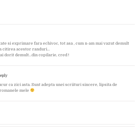
tate si exprimare fara echivoc, tot asa , cum n-am mai vazut demult
la citirea acestor randuri…
i dorit demult…din copilarie, cred !
eply
r ca zici asta. Sunt adepta unei scriituri sincere, lipsita de
in romanele mele