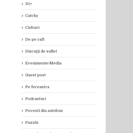
35+
Catchy
Cioburi
De pe raft
Discuţii de suflet
Evenimente/Media
Guest post
Pe fereastra
il
Podcasturi
Povesti din autobuz
Puzzle