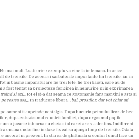
. Nu mai mult. Luati orice exemplu va vine la indemana. In orice
t de trei zile. De aceea si sarbatorile importante tin trei zile, iar in
t in basme imparatul are fie trei fete, fie trei baieti, care au de
im a fost tentat sa proiecteze fericirea in nemurire prin exprimarea
 traind si azi
„, tot el si-a dat seama ce gogomanie fara margini e asta si
s povestea asa
„. In traducere libera,
„bai, prostilor, dar voi chiar ati
a, pe oameni ii cuprinde nostalgia. Dupa bucuria primului licar de bec
rilor, dupa entuziasmul reunirii familiei, dupa orgasmul papilo
um o jucarie intoarsa cu cheia si al carei arc s-a destins. Indiferent
ra emana endorfine in doze fix cat sa ajunga timp de trei zile. Odata
 e ancorat in prezent. In starea de ghiftuiala si confort omul face un