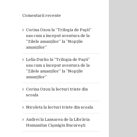
Comentarii recente
Corina Ozon
la
”Trilogia de Paști”
sau cum a început aventura de la
”Zilele amanților” la ”Nopțile
amanților”
Lelia Durko
la
”Trilogia de Paști”
sau cum a început aventura de la
”Zilele amanților” la ”Nopțile
amanților”
Corina Ozon
la
lecturi triste din
scoala
Nicoleta
la
lecturi triste din scoala
Andrei
la
Lansarea de la Librăria
Humanitas Cișmigiu București