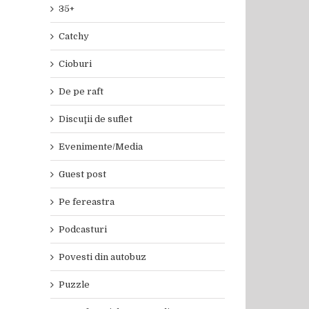
35+
Catchy
Cioburi
De pe raft
Discuţii de suflet
Evenimente/Media
Guest post
Pe fereastra
Podcasturi
Povesti din autobuz
Puzzle