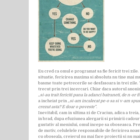
Eu cred ca omul e programat sa fie fericit trei zile
situatie, fericirea maxima si absoluta nu tine mai mul
basme toate petrecerile se desfasoara in trei zile. To
trecut prin trei incercari. Chiar daca autorul anon
„
si-au trait fericiti pana la adanci batraneti, de n-or fi
a incheiat prin „
si-am incalecat pe-o sa si v-am spu
crezut asta? E doar o poveste”
.
Inevitabil, cam in ultima zi de Craciun, adica a trei
in brad, dupa efuziunea alergarii si primirii cadou
gustativ al meniului, omul incepe sa oboseasca. Prec
de motiv, celulelele responsabile de fericirea noast
cu oboseala, creierul nu mai face proiectii si nu mai