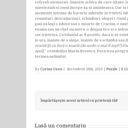
refresh memoriei. Gaseste arhive de care uitase. I
anesteziati si omul incepe sa-si aminteasca. Dar in f
momente intense de bucurie mistuite in tristeti, iubir
renuntari, dezradacinari, schimbari, alegeri. Omul g
gasi sa legi o iubire sau o moarte de Craciun, o nas
esuata sau un chef monstru, o despartire si o nebunie
om tristetea. Ca bilantul ar fi pozitiv, daca n-ar exis
in ura, inainte de a alege, inainte de a schimba sau 
soartă/Şi cu încă o soartă (de unde-o mai fi ieşit?)/Fa
apoi
).” contabiliza Marin Sorescu. Fericirea progr
termen nelimitat.
By
Corina Ozon
|
decembrie 28th, 2013
|
Puzzle
|
0 C
Împărtășește acest articol cu prietenii tăi!
Lasă un comentariu