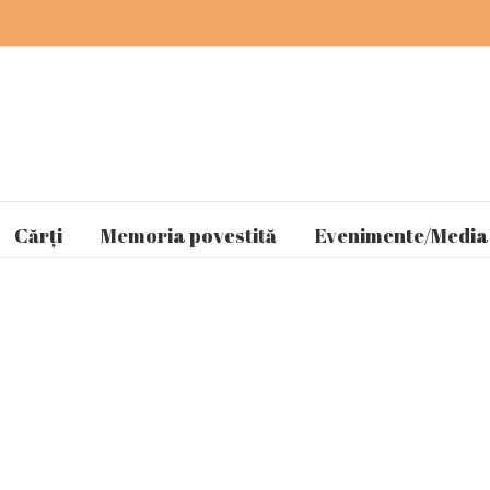
Cărți
Memoria povestită
Evenimente/Media