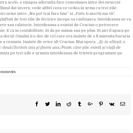
ntra acolo, o sinapsa adormita face conexiunea intre doi neuroni
ilmul dat invers, vede altfel ceea ce vedea in urma cu trei zile:
i ucise intre „Nu pot trai fara tine” si „Futu-ti mortii ma-tii”,
hiftuit de trei zile de fericire incepe sa rasfoiasca. Intotdeauna se va
tere sau calatorie. Intotdeauna a existat de Craciun o petrecere
. E ca in contabilitate, iti da pe minus sau pe plus. Si aici il apuca pe
ta dorul. Omului ii e dor de cel care era inainte de a fi mistuita bucuria
de a renunta. Inainte de orice alt Craciun. Mai spera. „
Şi, în sfârşit, o
c două (Scriem una şi ţinem una,/Poate, cine ştie, există şi viaţă de
amata pe trei zile e urmata intotdeauna de tristeti programate pe
omments
Facebook
Twitter
Linkedin
Reddit
Tumblr
Google+
Pinterest
Vk
Ema