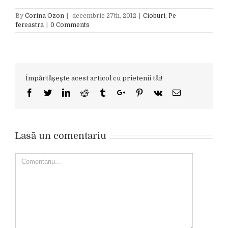
By
Corina Ozon
|
decembrie 27th, 2012
|
Cioburi
,
Pe
fereastra
|
0 Comments
Împărtășește acest articol cu prietenii tăi!
Facebook
Twitter
Linkedin
Reddit
Tumblr
Google+
Pinterest
Vk
Email
Lasă un comentariu
Comment