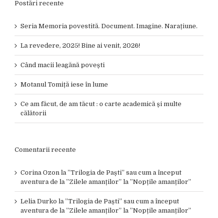
Postări recente
Seria Memoria povestită. Document. Imagine. Narațiune.
La revedere, 2025! Bine ai venit, 2026!
Când macii leagănă povești
Motanul Tomiță iese în lume
Ce am făcut, de am tăcut : o carte academică și multe
călătorii
Comentarii recente
Corina Ozon
la
”Trilogia de Paști” sau cum a început
aventura de la ”Zilele amanților” la ”Nopțile amanților”
Lelia Durko
la
”Trilogia de Paști” sau cum a început
aventura de la ”Zilele amanților” la ”Nopțile amanților”