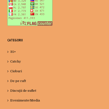
CATEGORII
35+
Catchy
Cioburi
De pe raft
Discuţii de suflet
Evenimente/Media