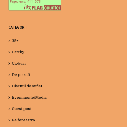
CATEGORII
35+
Catchy
Cioburi
De pe raft
Discuţii de suflet
Evenimente/Media
Guest post
Pe fereastra