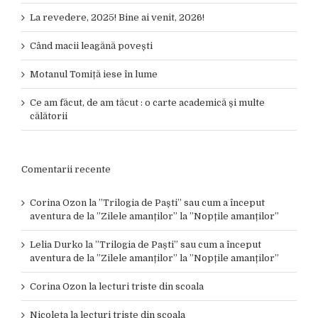
La revedere, 2025! Bine ai venit, 2026!
Când macii leagănă povești
Motanul Tomiță iese în lume
Ce am făcut, de am tăcut : o carte academică și multe
călătorii
Comentarii recente
Corina Ozon
la
”Trilogia de Paști” sau cum a început
aventura de la ”Zilele amanților” la ”Nopțile amanților”
Lelia Durko
la
”Trilogia de Paști” sau cum a început
aventura de la ”Zilele amanților” la ”Nopțile amanților”
Corina Ozon
la
lecturi triste din scoala
Nicoleta
la
lecturi triste din scoala