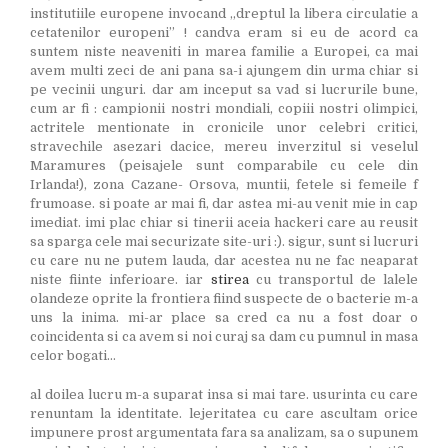
institutiile europene invocand „dreptul la libera circulatie a
cetatenilor europeni” ! candva eram si eu de acord ca
suntem niste neaveniti in marea familie a Europei, ca mai
avem multi zeci de ani pana sa-i ajungem din urma chiar si
pe vecinii unguri. dar am inceput sa vad si lucrurile bune,
cum ar fi : campionii nostri mondiali, copiii nostri olimpici,
actritele mentionate in cronicile unor celebri critici,
stravechile asezari dacice, mereu inverzitul si veselul
Maramures (peisajele sunt comparabile cu cele din
Irlanda!), zona Cazane- Orsova, muntii, fetele si femeile f
frumoase. si poate ar mai fi, dar astea mi-au venit mie in cap
imediat. imi plac chiar si tinerii aceia hackeri care au reusit
sa sparga cele mai securizate site-uri :). sigur, sunt si lucruri
cu care nu ne putem lauda, dar acestea nu ne fac neaparat
niste fiinte inferioare. iar
stirea
cu transportul de lalele
olandeze oprite la frontiera fiind suspecte de o bacterie m-a
uns la inima. mi-ar place sa cred ca nu a fost doar o
coincidenta si ca avem si noi curaj sa dam cu pumnul in masa
celor bogati…
al doilea lucru m-a suparat insa si mai tare. usurinta cu care
renuntam la identitate. lejeritatea cu care ascultam orice
impunere prost argumentata fara sa analizam, sa o supunem