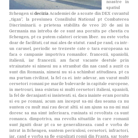
noastre in
spatiul
Schengen si
decizia
Academiei de a scoate din DEX cuvantul
„tigan”, la presiunea Consiliului National pt Combaterea
Discriminarii. o prietena stabilita de vreo 20 de ani in
Germania ma intreba de ce sunt asa pornita pe chestia cu
Schengen, pt ca putem calatori oricum liber. nu este vorba
doar de facilitati, cat mai ales de statut. rand pe rand, ca intr-
un carusel, periodic se trezeste cate o tara europeana sa
faca o campanie impotriva romanilor. francezii, spaniolii,
italienii, iar francezii. am facut vacante destule prin
strainatate si nimeni nu a strambat din nas cand a auzit ca
sunt din Romania, nimeni nu si-a schimbat atitudinea. pt ca
ma purtam civilizat, la fel ca ei. intr-adevar, am vazut multi
cersetori romani pe marile bulevarde in capitale europene,
in metrouri, insa existau si multi cersetori italieni, spanioli,
la fel de deranjanti si insistenti. si, daca inainte eram pornita
si eu pe romani, acum am inceput sa-mi dau seama ca nu
suntem cu mult mai rau decat altii. si am ajuns sa nu-mi mai
doresc sa ma simt inferioara, rusinata si revoltata ca sunt
romanca. dimpotriva, ma revolta situatiile in care romanii
sunt jigniti doar pt ca se generalizeaza. cand e vorba de
intrat in Schengen, suntem periculosi, cersetori, infractori,
iar, cand e vorba sa fie expulzati romii din Franta, sar toate