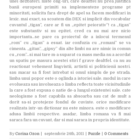
unei dezbateri. niste ong-uri, care dealtfel nu prea justifica
banii europeni primiti sa implementeze programe pt
minoritati, solicita fara drept de apel sa facem modificari in
lexic. mai exact, sa scoatem din DEX si implicit din vocabular
cuvantul „tigan”, care ar fi un „epitet peiorativ”! ca „tigan”
este substantiv si nu epitet, cred ca nu mai are nicio
importanta…se pare ca proiectul de a inlocui termenul
„rom” cu „tigan” a esuat. iar confuzia cu „romani” se va
cimenta. „gitan”, „gipsy” din alte limbi nu are nimic in comun
cu „rom”…si mai tare m-a suparat ca mass media nu a acordat
un spatiu pe masura acestei stiri f grave dealtfel. ca nu au
reactionat vehement lingvistii, artistii si politicienii nostri.
sau macar sa fi fost intrebat si omul simplu de pe strada.
limba unui popor este o oglinda a istoriei sale. modul in care
evolueaza sau involueaza o limba reflecta toate vicisitudinile
la care a fost expusa o natie de-a lungul existentei sale. cate
neologisme a fost capabila sa absoarba sau cat de mult a
dorit sa-si protejeze fondul de cuvinte. orice modificare
realizata intr-un dictionar nu este minora. este o modificare
adusa limbii respective. asadar, limba romana va fi mai
saraca fara un cuvant, dar si mai saraca in propria identitate.
By
Corina Ozon
|
septembrie 24th, 2011
|
Puzzle
|
0 Comments