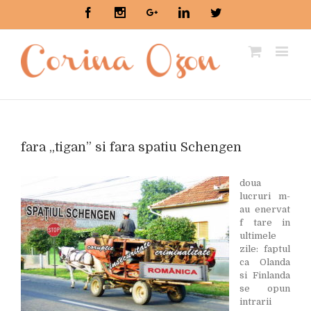
Facebook
Instagram
Google+
Linkedin
Twitter
fara „tigan” si fara spatiu Schengen
doua
lucruri m-
au enervat
f tare in
ultimele
zile: faptul
ca Olanda
si Finlanda
se opun
intrarii