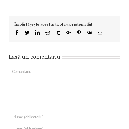
Împărtășește acest articol cu prietenii tăi!
Facebook
Twitter
Linkedin
Reddit
Tumblr
Google+
Pinterest
Vk
Email
Lasă un comentariu
Comment