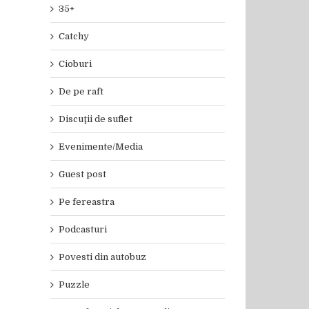
35+
Catchy
Cioburi
De pe raft
Discuţii de suflet
Evenimente/Media
Guest post
Pe fereastra
Podcasturi
Povesti din autobuz
Puzzle