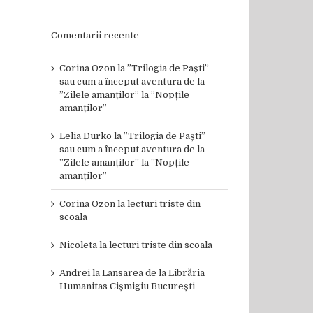
Comentarii recente
Corina Ozon
la
”Trilogia de Paști”
sau cum a început aventura de la
”Zilele amanților” la ”Nopțile
amanților”
Lelia Durko
la
”Trilogia de Paști”
sau cum a început aventura de la
”Zilele amanților” la ”Nopțile
amanților”
Corina Ozon
la
lecturi triste din
scoala
Nicoleta
la
lecturi triste din scoala
Andrei
la
Lansarea de la Librăria
Humanitas Cișmigiu București