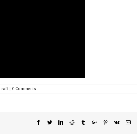
 raft
|
0 Comments
Facebook
Twitter
Linkedin
Reddit
Tumblr
Google+
Pinterest
Vk
Ema