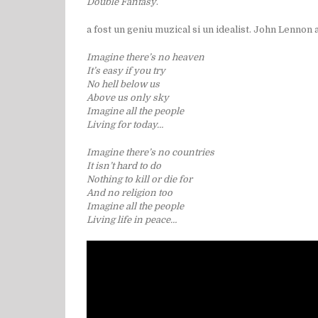
Double Fantasy
.
a fost un geniu muzical si un idealist. John Lennon ar
Imagine there’s no heaven
It’s easy if you try
No hell below us
Above us only sky
Imagine all the people
Living for today…
Imagine there’s no countries
It isn’t hard to do
Nothing to kill or die for
And no religion too
Imagine all the people
Living life in peace…