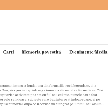
Cărți
Memoria povestită
Evenimente/Media
s-a consumat intens. a fondat una din formatiile rock legendare, si-a
Yoko Ono, si-a pus in cap intreaga America afirmand ca formatia sa,
The
upt orice activitate pt a sta cu fiul sau cel mic, numele sau a fost
versele religioase. subiecte care l-au interesat indeaproape. si pe
impuscat mortal, dupa ce ii ceruse un autograf pe ultimul sau album –