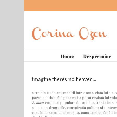
Home
Despre mine
imagine there`s no heaven…
a trait in 40 de ani, cat altii intr-o suta. viata lui 
parasit sotia si fiul pt ca nu i-a putut rezista lui 
Beatles
, este mai populara decat Iisus, 2 ani a intrer
asociat cu drogurile, conspiratia politica si contro
care le-a transpus in muzica. pana cand un fan l-a 