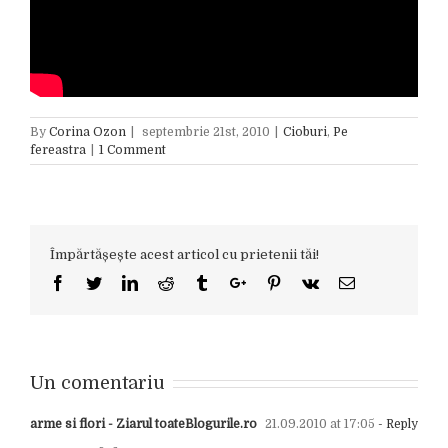
By
Corina Ozon
|
septembrie 21st, 2010
|
Cioburi
,
Pe
fereastra
|
1 Comment
Împărtășește acest articol cu prietenii tăi!
Facebook
Twitter
Linkedin
Reddit
Tumblr
Google+
Pinterest
Vk
Email
Un comentariu
arme si flori - Ziarul toateBlogurile.ro
21.09.2010 at 17:05
- Reply