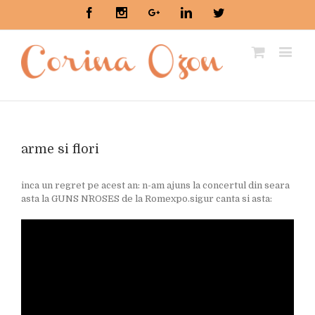
Facebook
Instagram
Google+
Linkedin
Twitter
arme si flori
inca un regret pe acest an: n-am ajuns la concertul din seara
asta la GUNS N`ROSES de la Romexpo.sigur canta si asta: