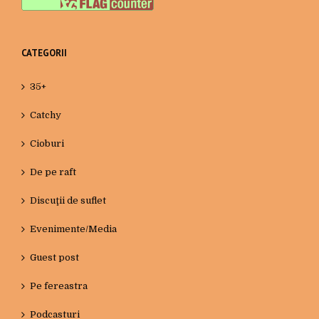
CATEGORII
35+
Catchy
Cioburi
De pe raft
Discuţii de suflet
Evenimente/Media
Guest post
Pe fereastra
Podcasturi