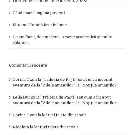
La revedere, 2025! Bine ai venit, 2026!
Când macii leagănă povești
Motanul Tomiță iese în lume
Ce am făcut, de am tăcut : o carte academică și multe
călătorii
Comentarii recente
Corina Ozon
la
”Trilogia de Paști” sau cum a început
aventura de la ”Zilele amanților” la ”Nopțile amanților”
Lelia Durko
la
”Trilogia de Paști” sau cum a început
aventura de la ”Zilele amanților” la ”Nopțile amanților”
Corina Ozon
la
lecturi triste din scoala
Nicoleta
la
lecturi triste din scoala