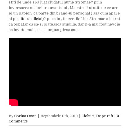
stiti de unde si-a luat ciudatul nume Stromae? prin
inversarea silabelor cuvantului „Maestro”! si stiti de ce are
el un papion, ca parte din brand-ul personal ( asa cum apare
si pe
site-ul oficial
)? pt ca in „tineretile” lui, Stromae a lucrat
ca ospatar ca sa-si plateasca studiile. dar n-a mai fost nevoie
sa invete mult, ca a compus piesa asta :
By
Corina Ozon
|
septembrie 11th, 2010
|
Cioburi
,
De pe raft
|
3
Comments