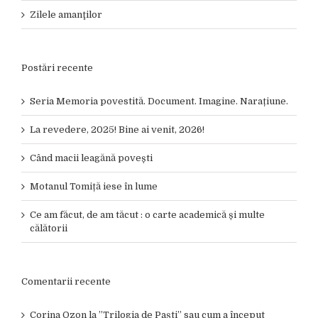
Zilele amanţilor
Postări recente
Seria Memoria povestită. Document. Imagine. Narațiune.
La revedere, 2025! Bine ai venit, 2026!
Când macii leagănă povești
Motanul Tomiță iese în lume
Ce am făcut, de am tăcut : o carte academică și multe
călătorii
Comentarii recente
Corina Ozon
la
”Trilogia de Paști” sau cum a început