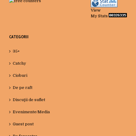
View
My Stats
CATEGORII
35+
Catchy
Cioburi
De pe raft
Discuţii de suflet
Evenimente/Media
Guest post