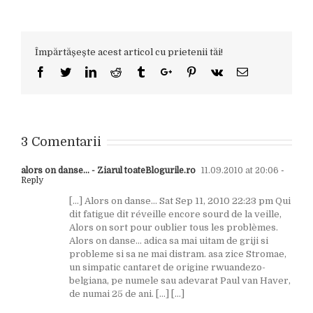
Împărtășește acest articol cu prietenii tăi!
Facebook
Twitter
Linkedin
Reddit
Tumblr
Google+
Pinterest
Vk
Email
3 Comentarii
alors on danse… - Ziarul toateBlogurile.ro
11.09.2010 at 20:06
-
Reply
[…] Alors on danse… Sat Sep 11, 2010 22:23 pm Qui
dit fatigue dit réveille encore sourd de la veille,
Alors on sort pour oublier tous les problèmes.
Alors on danse… adica sa mai uitam de griji si
probleme si sa ne mai distram. asa zice Stromae,
un simpatic cantaret de origine rwuandezo-
belgiana, pe numele sau adevarat Paul van Haver,
de numai 25 de ani. […] […]