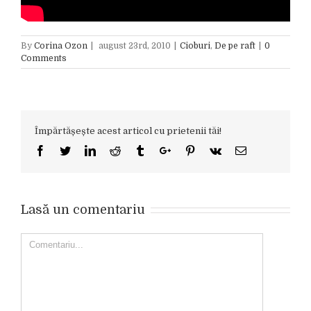
By
Corina Ozon
|
august 23rd, 2010
|
Cioburi
,
De pe raft
|
0
Comments
Împărtășește acest articol cu prietenii tăi!
Facebook
Twitter
Linkedin
Reddit
Tumblr
Google+
Pinterest
Vk
Email
Lasă un comentariu
Comment