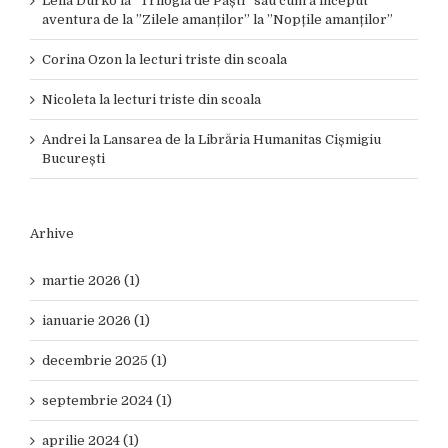
Lelia Durko
la
”Trilogia de Paști” sau cum a început
aventura de la ”Zilele amanților” la ”Nopțile amanților”
Corina Ozon
la
lecturi triste din scoala
Nicoleta
la
lecturi triste din scoala
Andrei
la
Lansarea de la Librăria Humanitas Cișmigiu
București
Arhive
martie 2026 (1)
ianuarie 2026 (1)
decembrie 2025 (1)
septembrie 2024 (1)
aprilie 2024 (1)