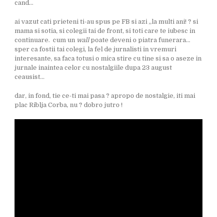
cand…
ai vazut cati prieteni ti-au spus pe FB si azi „la multi ani! ? si
mama si sotia, si colegii tai de front, si toti care te iubesc in
continuare. cum un
wall
poate deveni o piatra funerara…
sper ca fostii tai colegi, la fel de jurnalisti in vremuri
interesante, sa faca totusi o mica stire cu tine si sa o aseze in
jurnale inaintea celor cu nostalgiile dupa 23 august
ceausist…
dar, in fond, tie ce-ti mai pasa ? apropo de nostalgie, iti mai
plac Riblja Corba, nu ? dobro jutro !