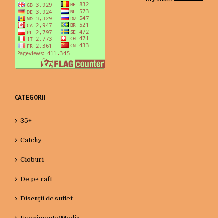
CATEGORII
35+
Catchy
Cioburi
De pe raft
Discuţii de suflet
Evenimente/Media