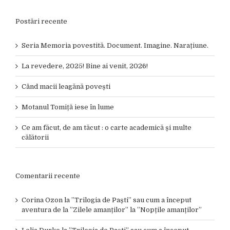
Postări recente
Seria Memoria povestită. Document. Imagine. Narațiune.
La revedere, 2025! Bine ai venit, 2026!
Când macii leagănă povești
Motanul Tomiță iese în lume
Ce am făcut, de am tăcut : o carte academică și multe
călătorii
Comentarii recente
Corina Ozon
la
”Trilogia de Paști” sau cum a început
aventura de la ”Zilele amanților” la ”Nopțile amanților”