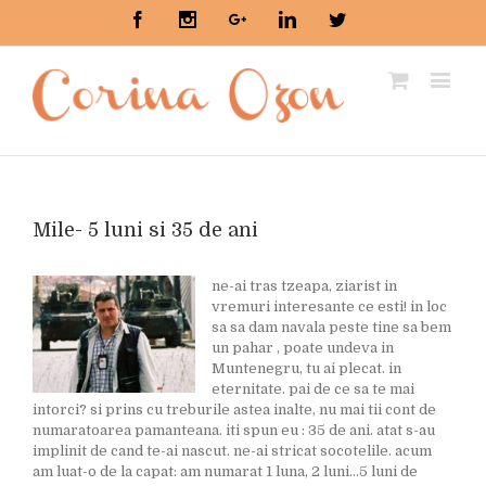
Facebook
Instagram
Google+
Linkedin
Twitter
Mile- 5 luni si 35 de ani
ne-ai tras tzeapa, ziarist in
vremuri interesante ce esti! in loc
sa sa dam navala peste tine sa bem
un pahar , poate undeva in
Muntenegru, tu ai plecat. in
eternitate. pai de ce sa te mai
intorci? si prins cu treburile astea inalte, nu mai tii cont de
numaratoarea pamanteana. iti spun eu : 35 de ani. atat s-au
implinit de cand te-ai nascut. ne-ai stricat socotelile. acum
am luat-o de la capat: am numarat 1 luna, 2 luni…5 luni de