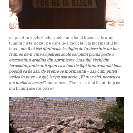
un prieten vechi,vechi, vechi mi-a facut bucuria de a-mi
trimite niste poze , pe care le-a facut ieri la mormantul lui
Isus.
„am fost ieri dimineata la slujba de Inviere intr-un loc
frumos de-ti vine sa petreci acolo cel putin prima parte a
eternitatii: o gradina din apropierea Orasului Vechi din
Ierusalim, unde unii spun ca a fost de fapt inmormantat Isus.
posibil sa fie asa, de vreme ce mormantul – asa cum puteti
vedea in poze – e gol, iar pe usa scrie: „El nu e aici, pentru ca
s-a inaltat la ceruri”.
multumesc, Florin, ca ti-ai facut timp sa
imi trimiti aceste poze !