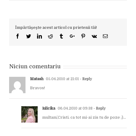
Împărtășește acest articol cu prietenii tăi!
Facebook
Twitter
Linkedin
Reddit
Tumblr
Google+
Pinterest
Vk
Email
Niciun comentariu
Matash
05.04.2010 at 21:01
- Reply
Bravos!
iulicika
06.04.2010 at 09:38
- Reply
multam`,Cristi. ca tot mi-ai zis tu de poze ;)…