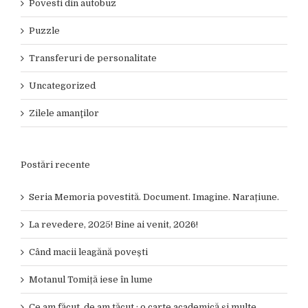
Povesti din autobuz
Puzzle
Transferuri de personalitate
Uncategorized
Zilele amanţilor
Postări recente
Seria Memoria povestită. Document. Imagine. Narațiune.
La revedere, 2025! Bine ai venit, 2026!
Când macii leagănă povești
Motanul Tomiță iese în lume
Ce am făcut, de am tăcut : o carte academică și multe