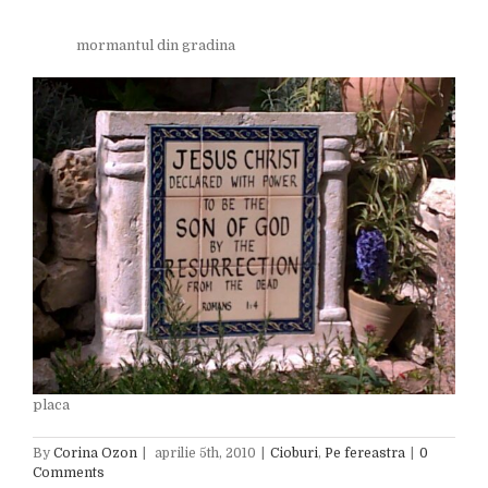
mormantul din gradina
placa
By
Corina Ozon
|
aprilie 5th, 2010
|
Cioburi
,
Pe fereastra
|
0
Comments