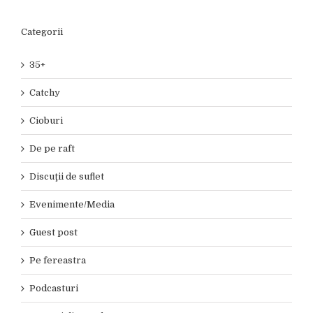
Categorii
35+
Catchy
Cioburi
De pe raft
Discuţii de suflet
Evenimente/Media
Guest post
Pe fereastra
Podcasturi