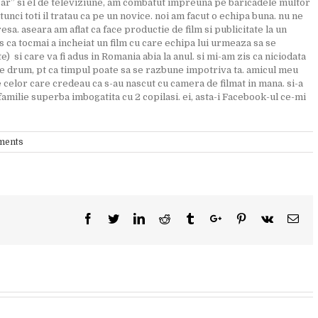
esar” si el de televiziune, am combatut impreuna pe baricadele multor
tunci toti il tratau ca pe un novice. noi am facut o echipa buna. nu ne
esa. aseara am aflat ca face productie de film si publicitate la un
 ca tocmai a incheiat un film cu care echipa lui urmeaza sa se
) si care va fi adus in Romania abia la anul. si mi-am zis ca niciodata
 de drum, pt ca timpul poate sa se razbune impotriva ta. amicul meu
le celor care credeau ca s-au nascut cu camera de filmat in mana. si-a
o familie superba imbogatita cu 2 copilasi. ei, asta-i Facebook-ul ce-mi
ments
Facebook
Twitter
Linkedin
Reddit
Tumblr
Google+
Pinterest
Vk
Ema