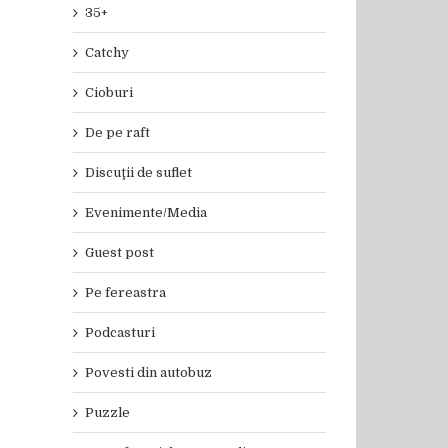
35+
Catchy
Cioburi
De pe raft
Discuţii de suflet
Evenimente/Media
Guest post
Pe fereastra
Podcasturi
Povesti din autobuz
Puzzle