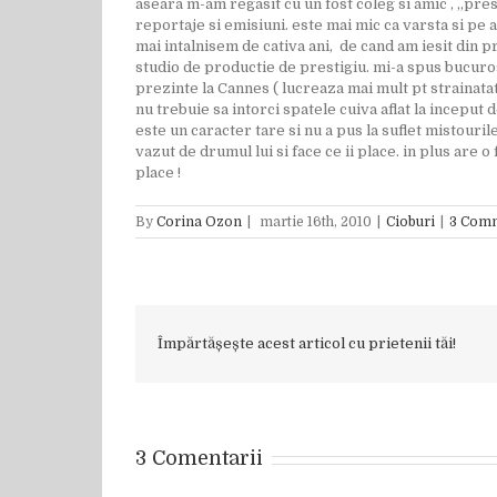
aseara m-am regasit cu un fost coleg si amic , „pr
reportaje si emisiuni. este mai mic ca varsta si pe a
mai intalnisem de cativa ani, de cand am iesit din pr
studio de productie de prestigiu. mi-a spus bucuros
prezinte la Cannes ( lucreaza mai mult pt strainatate
nu trebuie sa intorci spatele cuiva aflat la inceput
este un caracter tare si nu a pus la suflet mistouri
vazut de drumul lui si face ce ii place. in plus are 
place !
By
Corina Ozon
|
martie 16th, 2010
|
Cioburi
|
3 Com
Împărtășește acest articol cu prietenii tăi!
3 Comentarii