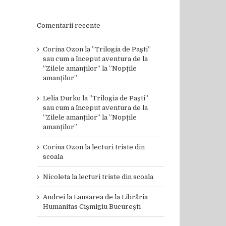
Comentarii recente
Corina Ozon
la
”Trilogia de Paști”
sau cum a început aventura de la
”Zilele amanților” la ”Nopțile
amanților”
Lelia Durko
la
”Trilogia de Paști”
sau cum a început aventura de la
”Zilele amanților” la ”Nopțile
amanților”
Corina Ozon
la
lecturi triste din
scoala
Nicoleta
la
lecturi triste din scoala
Andrei
la
Lansarea de la Librăria
Humanitas Cișmigiu București