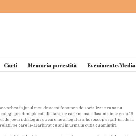
Cărți
Memoria povestită
Evenimente/Media
se vorbea in jurul meu de acest fenomen de socializare ca sa nu
i colegi, prieteni plecati din tara, de care nu mai aflasem nimic vreo 15
lul de jocuri, dialoguri cu care nu ai legatura, horoscop si gift-uri de la
latii pe care le-ai arhivat cu ani in urma in cutia cu amintiri.