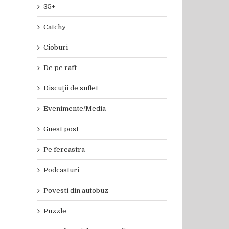
35+
Catchy
Cioburi
De pe raft
Discuţii de suflet
Evenimente/Media
Guest post
Pe fereastra
Podcasturi
Povesti din autobuz
Puzzle