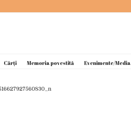
Cărți
Memoria povestită
Evenimente/Media
516627927560830_n