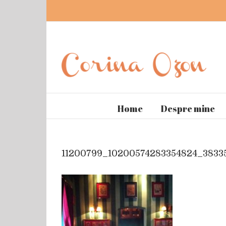
Home
Despre mine
11200799_10200574283354824_3833