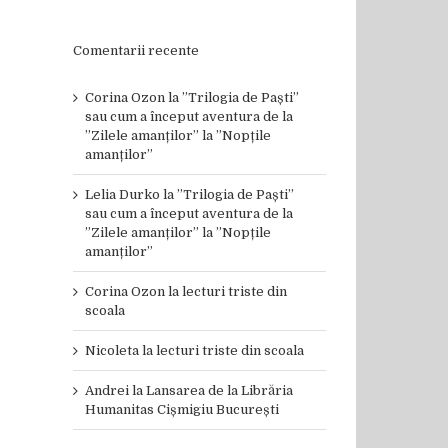
Comentarii recente
Corina Ozon
la
”Trilogia de Paști”
sau cum a început aventura de la
”Zilele amanților” la ”Nopțile
amanților”
Lelia Durko
la
”Trilogia de Paști”
sau cum a început aventura de la
”Zilele amanților” la ”Nopțile
amanților”
Corina Ozon
la
lecturi triste din
scoala
Nicoleta
la
lecturi triste din scoala
Andrei
la
Lansarea de la Librăria
Humanitas Cișmigiu București