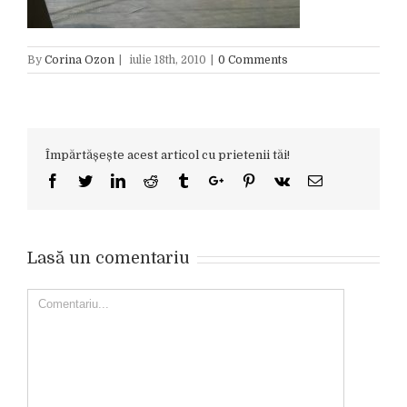
By
Corina Ozon
|
iulie 18th, 2010
|
0 Comments
Împărtășește acest articol cu prietenii tăi!
Facebook
Twitter
Linkedin
Reddit
Tumblr
Google+
Pinterest
Vk
Email
Lasă un comentariu
Comment