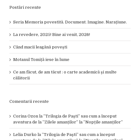
Postări recente
Seria Memoria povestită. Document. Imagine. Narațiune.
La revedere, 2025! Bine ai venit, 2026!
Când macii leagănă povești
Motanul Tomiță iese în lume
Ce am făcut, de am tăcut : o carte academică și multe
călătorii
Comentarii recente
Corina Ozon
la
”Trilogia de Paști” sau cum a început
aventura de la ”Zilele amanților” la ”Nopțile amanților”
Lelia Durko
la
”Trilogia de Paști” sau cum a început