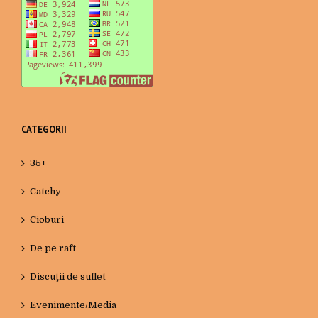
CATEGORII
35+
Catchy
Cioburi
De pe raft
Discuţii de suflet
Evenimente/Media