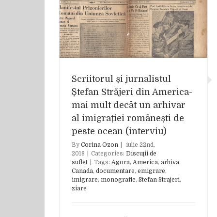
 Ștefan Străjeri
ecât un arhivar
 de peste ocean
)
flet
Scriitorul și jurnalistul
Ștefan Străjeri din America-
mai mult decât un arhivar
al imigrației românești de
peste ocean (interviu)
By
Corina Ozon
|
iulie 22nd,
2018
|
Categories:
Discuţii de
suflet
|
Tags:
Agora
,
America
,
arhiva
,
Canada
,
documentare
,
emigrare
,
imigrare
,
monografie
,
Stefan Strajeri
,
ziare