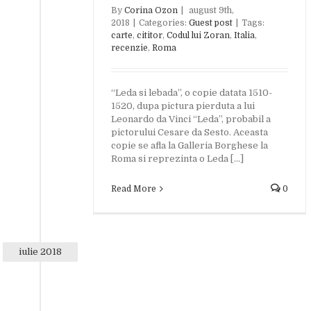
By
Corina Ozon
|
august 9th,
2018
|
Categories:
Guest post
|
Tags:
carte
,
cititor
,
Codul lui Zoran
,
Italia
,
recenzie
,
Roma
“Leda si lebada”, o copie datata 1510-
1520, dupa pictura pierduta a lui
Leonardo da Vinci “Leda”, probabil a
pictorului Cesare da Sesto. Aceasta
copie se afla la Galleria Borghese la
Roma si reprezinta o Leda [...]
Read More
0
iulie 2018