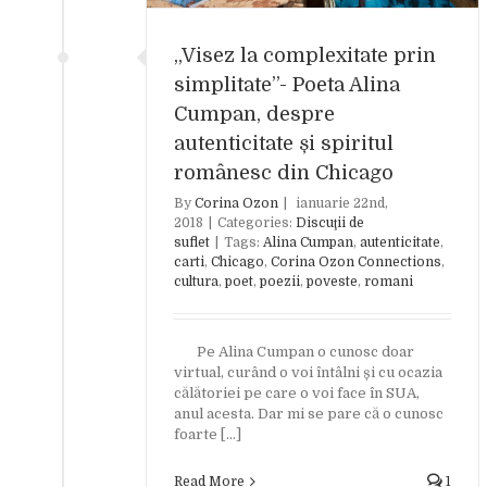
„Visez la complexitate prin
simplitate”- Poeta Alina
Cumpan, despre
autenticitate și spiritul
românesc din Chicago
By
Corina Ozon
|
ianuarie 22nd,
2018
|
Categories:
Discuţii de
suflet
|
Tags:
Alina Cumpan
,
autenticitate
,
carti
,
Chicago
,
Corina Ozon Connections
,
cultura
,
poet
,
poezii
,
poveste
,
romani
Pe Alina Cumpan o cunosc doar
virtual, curând o voi întâlni și cu ocazia
călătoriei pe care o voi face în SUA,
anul acesta. Dar mi se pare că o cunosc
foarte [...]
Read More
1