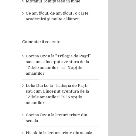
Motanul Tomiță iese în lume
Ce am făcut, de am tăcut : o carte
academică și multe călătorii
Comentarii recente
Corina Ozon
la
”Trilogia de Paști”
sau cum a început aventura de la
”Zilele amanților” la ”Nopțile
amanților”
Lelia Durko
la
”Trilogia de Paști”
sau cum a început aventura de la
”Zilele amanților” la ”Nopțile
amanților”
Corina Ozon
la
lecturi triste din
scoala
Nicoleta
la
lecturi triste din scoala