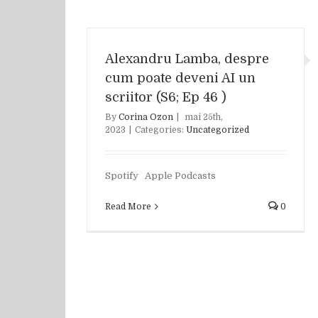
Alexandru Lamba, despre
cum poate deveni AI un
scriitor (S6; Ep 46 )
By
Corina Ozon
|
mai 25th,
2023
|
Categories:
Uncategorized
Spotify Apple Podcasts
Read More
0