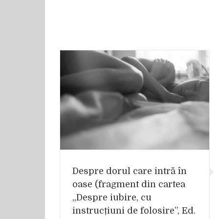
ntră în oase
espre iubire, cu
”, Ed. Univers)
Despre dorul care intră în
oase (fragment din cartea
„Despre iubire, cu
instrucțiuni de folosire”, Ed.