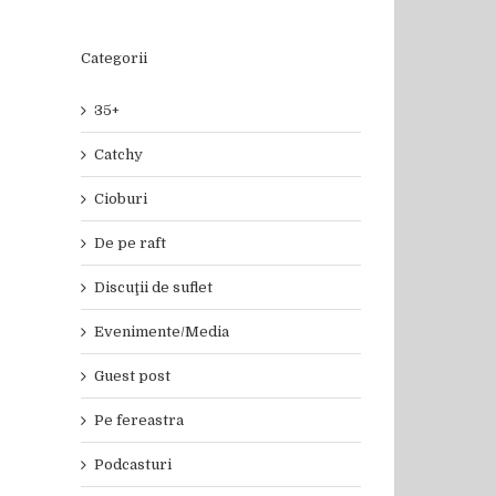
Categorii
35+
Catchy
Cioburi
De pe raft
Discuţii de suflet
Evenimente/Media
Guest post
Pe fereastra
Podcasturi