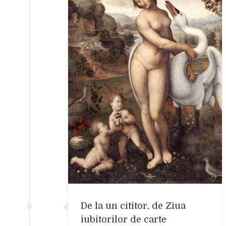
iua iubitorilor de
e
ost
De la un cititor, de Ziua
iubitorilor de carte