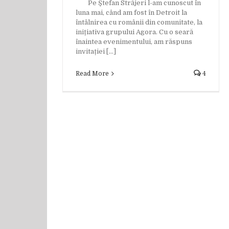
Pe Ștefan Străjeri l-am cunoscut în
luna mai, când am fost în Detroit la
întâlnirea cu românii din comunitate, la
inițiativa grupului Agora. Cu o seară
înaintea evenimentului, am răspuns
invitației [...]
Read More
4
„Visez la complexitate
Poeta Alina Cum
autenticitate și spir
Chica
Discuţii de