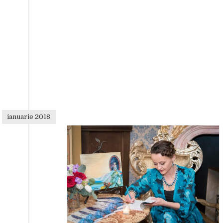
ianuarie 2018
 prin simplitate”-
pan, despre
itul românesc din
go
 suflet