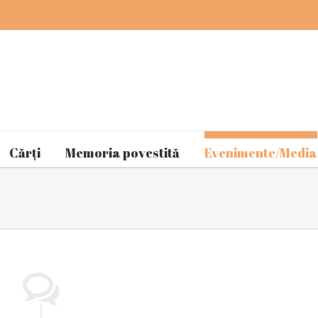
Cărți
Memoria povestită
Evenimente/Media