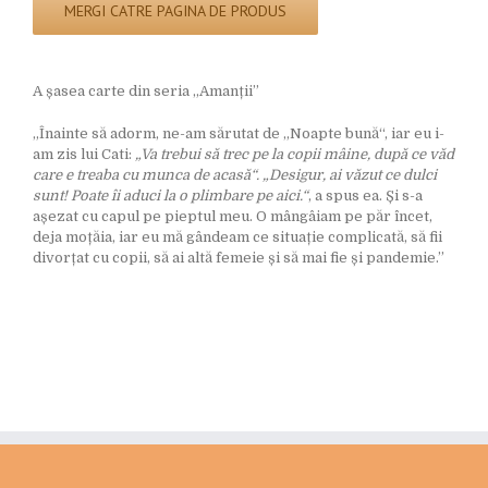
MERGI CATRE PAGINA DE PRODUS
A șasea carte din seria „Amanții”
„Înainte să adorm, ne-am sărutat de „Noapte bună“, iar eu i-
am zis lui Cati:
„Va trebui să trec pe la copii mâine, după ce văd
care e treaba cu munca de acasă“. „Desigur, ai văzut ce dulci
sunt! Poate îi aduci la o plimbare pe aici.“
, a spus ea. Și s-a
așezat cu ca­pul pe pieptul meu. O mângâiam pe păr încet,
deja moțăia, iar eu mă gândeam ce situație complicată, să fii
divorțat cu copii, să ai altă femeie și să mai fie și pandemie.”