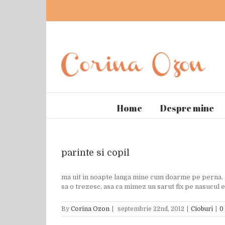
Home
Despre mine
parinte si copil
ma uit in noapte langa mine cum doarme pe perna. ar
sa o trezesc, asa ca mimez un sarut fix pe nasucul ei.
By
Corina Ozon
|
septembrie 22nd, 2012
|
Cioburi
|
0