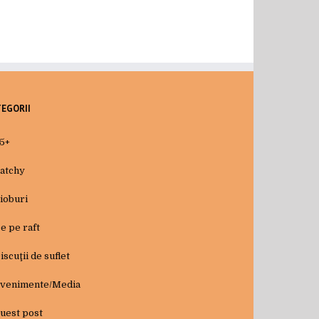
TEGORII
5+
atchy
ioburi
e pe raft
iscuţii de suflet
venimente/Media
uest post