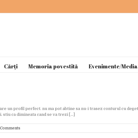
Cărți
Memoria povestită
Evenimente/Media
e un profil perfect. nu ma pot abtine sa nu-i trasez conturul cu degetul
 stiu ca dimineata cand se va trezi [...]
 Comments