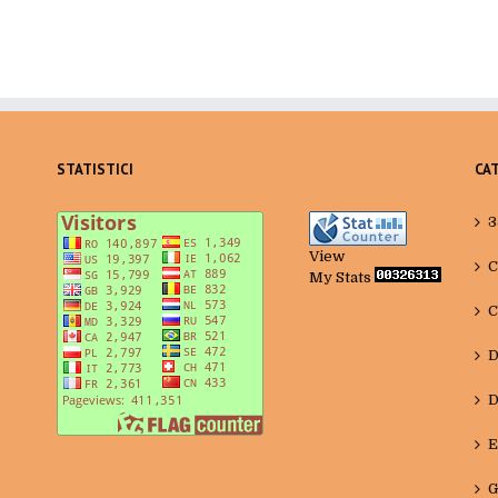
STATISTICI
CA
3
View
C
My Stats
C
D
D
E
G